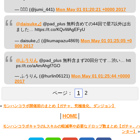
— じ̀ゅ̀み̀ (@jumi_441)
Mon May 01 01:20:21 +0000 2017
@daisuke⊿
@pad_plus 無料含めての44回で星7以外は出
ました… https://t.co/KQvWAgEFyU
— daisuke⊿ (@kumapazu4869)
Mon May 01 01:25:05 +0
000 2017
@ふうりん
@pad_plus 無料含まず20回分です…渋い… htt
ps://t.co/aAmAhgf7GO
— ふうりん (@hurlin06121)
Mon May 01 01:25:44 +0000
2017
ページ：
1
2
«
モンハンコラボ開催前のまとめ【ガチャ、究極進化、ダンジョン】
│
HOME
│
モンハンコラボキャラのLスキルの軽減率や必要なドロップ数まとめ【ガチャ、ハ
ンター】
»