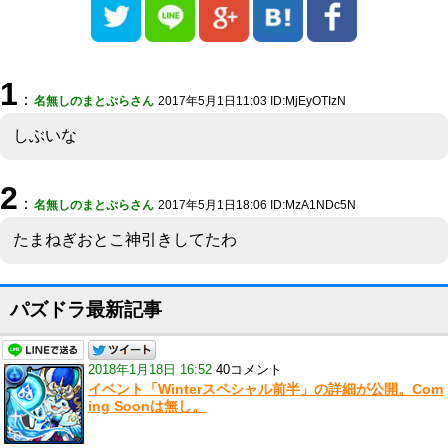
1
：
名無しのまとぷらさん
2017年5月1日11:03 ID:MjEyOTIzN
しぶいな
2
：
名無しのまとぷらさん
2017年5月1日18:06 ID:MzA1NDc5N
たまねぎおとこ神引きしてたわ
パズドラ最新記事
2018年1月18日 16:52
40コメント
イベント「Winterスペシャル前半」の詳細が公開。Com
ing Soonは無し。