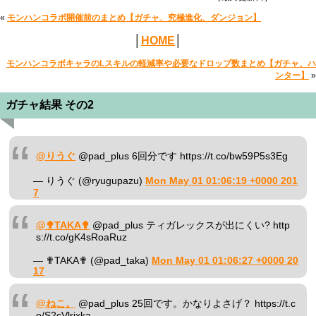
«
モンハンコラボ開催前のまとめ【ガチャ、究極進化、ダンジョン】
│
HOME
│
モンハンコラボキャラのLスキルの軽減率や必要なドロップ数まとめ【ガチャ、ハ
ンター】
»
ガチャ結果 その2
@りうぐ
@pad_plus 6回分です https://t.co/bw59P5s3Eg
— りうぐ (@ryugupazu)
Mon May 01 01:06:19 +0000 201
7
@✟TAKA✟
@pad_plus ティガレックスが出にくい? http
s://t.co/gK4sRoaRuz
— ✟TAKA✟ (@pad_taka)
Mon May 01 01:06:27 +0000 20
17
@ねこ。
@pad_plus 25回です。かなりよさげ？ https://t.c
o/S2cVlrixka