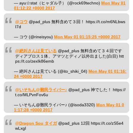
— ayu☆stat（ヒャダル子） (@rock69techno)
Mon May 01
01:12:22 +0000 2017
@コウ
@pad_plus 無料含めて３回！ https://t.co/m6NLbws
I7d
— コウ (@rineisyou)
Mon May 01 01:15:25 +0000 2017
@絶叫さんは見ている
@pad_plus 無料含めて３４回です
ディアブロス１体、アマツとディノ以外出ました(白目) htt
ps://t.co/zexIk86emb
— 絶叫さんは見ている (@ito_shiki_04)
Mon May 01 01:16:
24 +0000 2017
@いそちん@難民ライバー♪
@pad_plus 神でした！ https://
t.co/MLPvnFov6u
— いそちん@難民ライバー♪ (@isoda3320)
Mon May 01 0
1:17:28 +0000 2017
@Dragon Sou タイガ
@pad_plus 12回 https://t.co/zS5e4
wLxgI