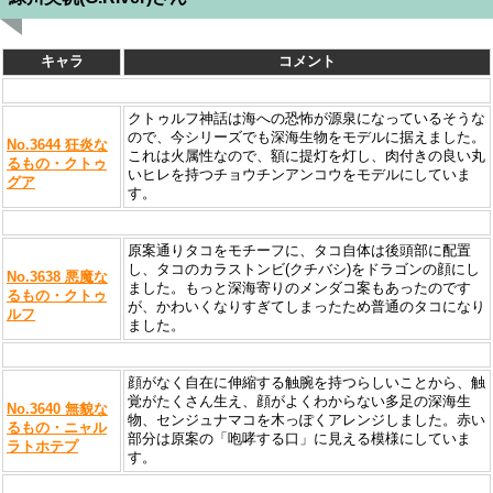
キャラ
コメント
クトゥルフ神話は海への恐怖が源泉になっているそうな
ので、今シリーズでも深海生物をモデルに据えました。
No.3644 狂炎な
これは火属性なので、額に提灯を灯し、肉付きの良い丸
るもの・クトゥ
いヒレを持つチョウチンアンコウをモデルにしていま
グア
す。
原案通りタコをモチーフに、タコ自体は後頭部に配置
し、タコのカラストンビ(クチバシ)をドラゴンの顔にし
No.3638 悪魔な
ました。もっと深海寄りのメンダコ案もあったのです
るもの・クトゥ
が、かわいくなりすぎてしまったため普通のタコになり
ルフ
ました。
顔がなく自在に伸縮する触腕を持つらしいことから、触
覚がたくさん生え、顔がよくわからない多足の深海生
No.3640 無貌な
物、センジュナマコを木っぽくアレンジしました。赤い
るもの・ニャル
部分は原案の「咆哮する口」に見える模様にしていま
ラトホテプ
す。