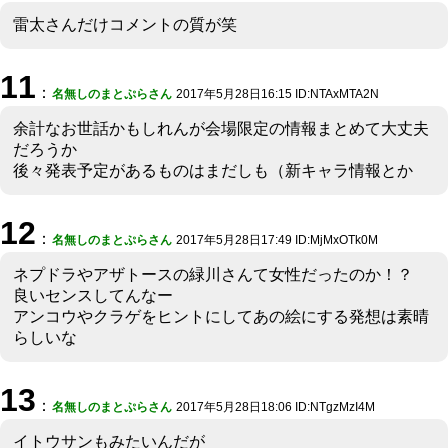
雷太さんだけコメントの質が笑
11
：
名無しのまとぷらさん
2017年5月28日16:15 ID:NTAxMTA2N
余計なお世話かもしれんが会場限定の情報まとめて大丈夫
だろうか
後々発表予定があるものはまだしも（新キャラ情報とか
12
：
名無しのまとぷらさん
2017年5月28日17:49 ID:MjMxOTk0M
ネプドラやアザトースの緑川さんて女性だったのか！？
良いセンスしてんなー
アンコウやクラゲをヒントにしてあの絵にする発想は素晴
らしいな
13
：
名無しのまとぷらさん
2017年5月28日18:06 ID:NTgzMzI4M
イトウサンもみたいんだが