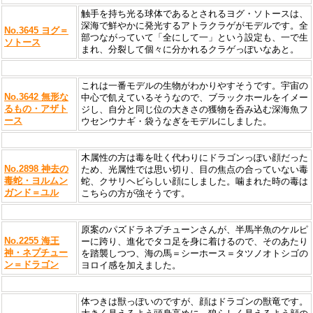
触手を持ち光る球体であるとされるヨグ・ソトースは、
深海で鮮やかに発光するアトラクラゲがモデルです。全
No.3645 ヨグ＝
部つながっていて「全にして一」という設定も、一で生
ソトース
まれ、分裂して個々に分かれるクラゲっぽいなあと。
これは一番モデルの生物がわかりやすそうです。宇宙の
No.3642 無形な
中心で飢えているそうなので、ブラックホールをイメー
るもの・アザト
ジし、自分と同じ位の大きさの獲物を呑み込む深海魚フ
ース
ウセンウナギ・袋うなぎをモデルにしました。
木属性の方は毒を吐く代わりにドラゴンっぽい顔だった
No.2898 神去の
ため、光属性では思い切り、目の焦点の合っていない毒
毒蛇・ヨルムン
蛇、クサリヘビらしい顔にしました。噛まれた時の毒は
ガンド＝ユル
こちらの方が強そうです。
原案のパズドラネプチューンさんが、半馬半魚のケルピ
No.2255 海王
ーに跨り、進化でタコ足を身に着けるので、そのあたり
神・ネプチュー
を踏襲しつつ、海の馬＝シーホース＝タツノオトシゴの
ン＝ドラゴン
ヨロイ感を加えました。
体つきは獣っぽいのですが、顔はドラゴンの獣竜です。