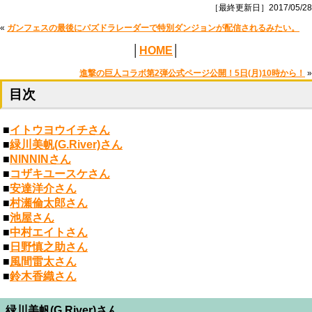
［最終更新日］2017/05/28
«
ガンフェスの最後にパズドラレーダーで特別ダンジョンが配信されるみたい。
│
HOME
│
進撃の巨人コラボ第2弾公式ページ公開！5日(月)10時から！
»
目次
■
イトウヨウイチさん
■
緑川美帆(G.River)さん
■
NINNINさん
■
コザキユースケさん
■
安達洋介さん
■
村瀬倫太郎さん
■
池屋さん
■
中村エイトさん
■
日野慎之助さん
■
風間雷太さん
■
鈴木香織さん
緑川美帆(G.River)さん