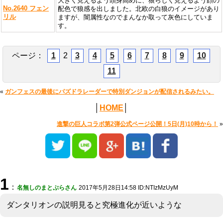
大きく見えるよう頭身高めに、狼らしく見えるよう顔の
No.2640 フェン
配色で狼感を出しました。北欧の白狼のイメージがあり
リル
ますが、闇属性なのでまんなか取って灰色にしていま
す。
ページ：
1
2
3
4
5
6
7
8
9
10
11
«
ガンフェスの最後にパズドラレーダーで特別ダンジョンが配信されるみたい。
│
HOME
│
進撃の巨人コラボ第2弾公式ページ公開！5日(月)10時から！
»
1
：
名無しのまとぷらさん
2017年5月28日14:58 ID:NTIzMzUyM
ダンタリオンの説明見ると究極進化が近いような