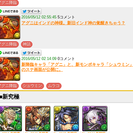
アグニ降臨
2016/05/12 02:55:45
5コメント
アグニはインドの神様。新旧インド神の覚醒きちゃう？
,
アグニ降臨
神話
2016/05/12 02:14:09
0コメント
新降臨キャラ「アグニ」と、新モンポキャラ「シュウミン
のステ画面が公開に。
,
,
アグニ降臨
シュウミン
ムラコ
■新究極