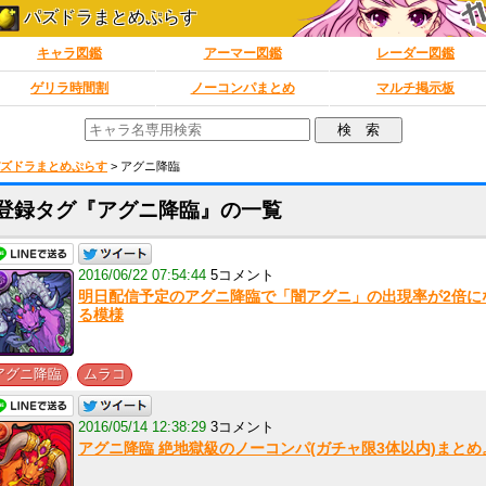
パズドラまとめぷらす
キャラ図鑑
アーマー図鑑
レーダー図鑑
ゲリラ時間割
ノーコンパまとめ
マルチ掲示板
ズドラまとめぷらす
>
アグニ降臨
登録タグ『アグニ降臨』の一覧
2016/06/22 07:54:44
5コメント
明日配信予定のアグニ降臨で「闇アグニ」の出現率が2倍に
る模様
,
アグニ降臨
ムラコ
2016/05/14 12:38:29
3コメント
アグニ降臨 絶地獄級のノーコンパ(ガチャ限3体以内)まとめ