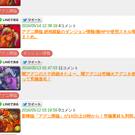
アグニ降臨
2016/05/14 12:38:19
4コメント
アグニ降臨 絶地獄級のダンジョン情報(敵HPや使用スキル等
まとめ。
,
アグニ降臨
ダンジョン情報
2016/05/13 02:47:03
11コメント
闇アグニのステ詳細きたよー。闇アグニは究極火アグニを
って究極進化！
アグニ降臨
2016/05/12 03:19:59
0コメント
新降臨「アグニ降臨」が14日(土)0時から！究極素材も判明