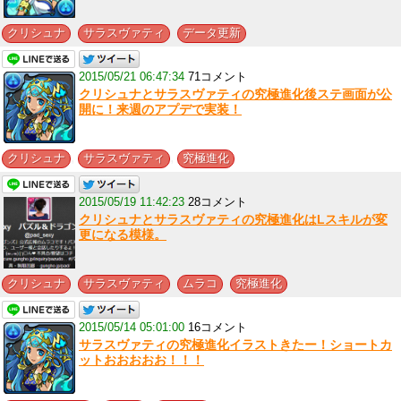
,
,
クリシュナ
サラスヴァティ
データ更新
2015/05/21 06:47:34
71コメント
クリシュナとサラスヴァティの究極進化後ステ画面が公
開に！来週のアプデで実装！
,
,
クリシュナ
サラスヴァティ
究極進化
2015/05/19 11:42:23
28コメント
クリシュナとサラスヴァティの究極進化はLスキルが変
更になる模様。
,
,
,
クリシュナ
サラスヴァティ
ムラコ
究極進化
2015/05/14 05:01:00
16コメント
サラスヴァティの究極進化イラストきたー！ショートカ
ットおおおおお！！！