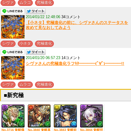
,
,
シヴァ
ムラコ
究極進化
2014/01/22 12:48:06
34コメント
【小ネタ】究極進化の前に、シヴァさんのステータスを
改めて見なおしてみよう
,
,
シヴァ
小ネタ
究極進化
2014/01/20 06:57:23
14コメント
シヴァさんの究極進化ラフｷﾀ━━━━(ﾟ∀ﾟ)━━━━!!
,
,
シヴァ
ムラコ
究極進化
■新究極
No.3716 覚醒熾
No.3840 覚醒真
No.3843 覚醒前
No.3844 覚醒明