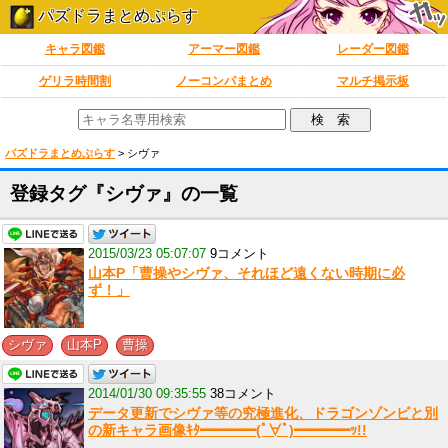
パズドラまとめぷらす
キャラ図鑑
アーマー図鑑
レーダー図鑑
ゲリラ時間割
ノーコンパまとめ
マルチ掲示板
パズドラまとめぷらす
>
シヴァ
登録タグ『シヴァ』の一覧
2015/03/23 05:07:07
9コメント
山本P「曹操やシヴァ、それほど遠くない時期に必
ず！」
,
,
シヴァ
山本P
曹操
2014/01/30 09:35:55
38コメント
データ更新でシヴァ等の究極進化、ドラゴンゾンビと別
の新キャラ画像ｷﾀ━━━━(ﾟ∀ﾟ)━━━━ｯ!!