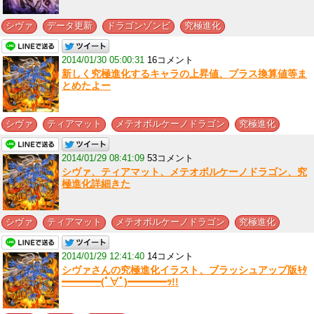
,
,
,
シヴァ
データ更新
ドラゴンゾンビ
究極進化
2014/01/30 05:00:31
16コメント
新しく究極進化するキャラの上昇値、プラス換算値等ま
とめたよー
,
,
,
シヴァ
ティアマット
メテオボルケーノドラゴン
究極進化
2014/01/29 08:41:09
53コメント
シヴァ、ティアマット、メテオボルケーノドラゴン、究
極進化詳細きた
,
,
,
シヴァ
ティアマット
メテオボルケーノドラゴン
究極進化
2014/01/29 12:41:40
14コメント
シヴァさんの究極進化イラスト、ブラッシュアップ版ｷﾀ
━━━━(ﾟ∀ﾟ)━━━━ｯ!!