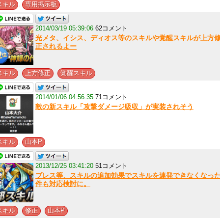
,
スキル
専用掲示板
2014/03/19 05:39:06
62コメント
光メタ、イシス、ディオス等のスキルや覚醒スキルが上方
正されるよー
,
,
スキル
上方修正
覚醒スキル
2014/01/06 04:56:35
71コメント
敵の新スキル「攻撃ダメージ吸収」が実装されそう
,
スキル
山本P
2013/12/25 03:41:20
51コメント
ブレス等、スキルの追加効果でスキルを連発できなくなっ
件も対応検討に。
,
,
スキル
修正
山本P