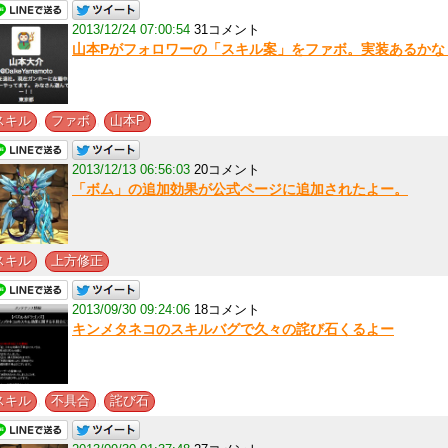
2013/12/24 07:00:54
31コメント
山本Pがフォロワーの「スキル案」をファボ。実装あるかな
,
,
スキル
ファボ
山本P
2013/12/13 06:56:03
20コメント
「ボム」の追加効果が公式ページに追加されたよー。
,
スキル
上方修正
2013/09/30 09:24:06
18コメント
キンメタネコのスキルバグで久々の詫び石くるよー
,
,
スキル
不具合
詫び石