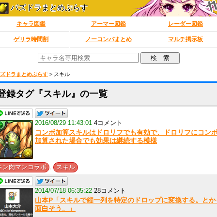
パズドラまとめぷらす
キャラ図鑑
アーマー図鑑
レーダー図鑑
ゲリラ時間割
ノーコンパまとめ
マルチ掲示板
ズドラまとめぷらす
>
スキル
登録タグ『スキル』の一覧
2016/08/29 11:43:01
4コメント
コンボ加算スキルはドロリフでも有効で、ドロリフにコン
加算された場合でも効果は継続する模様
,
キン肉マンコラボ
スキル
2014/07/18 06:35:22
28コメント
山本P「スキルで縦一列を特定のドロップに変換する。とか
面白そう。」