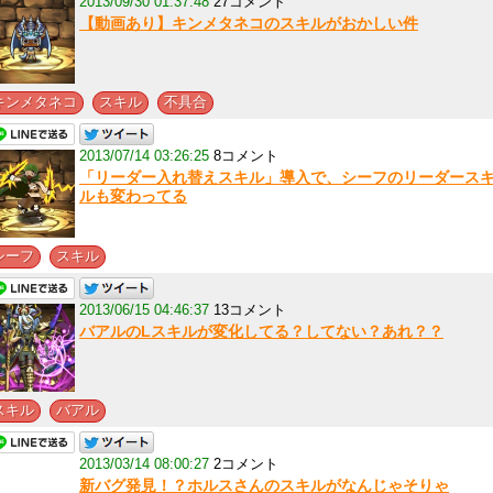
2013/09/30 01:37:48
27コメント
【動画あり】キンメタネコのスキルがおかしい件
,
,
キンメタネコ
スキル
不具合
2013/07/14 03:26:25
8コメント
「リーダー入れ替えスキル」導入で、シーフのリーダース
ルも変わってる
,
シーフ
スキル
2013/06/15 04:46:37
13コメント
バアルのLスキルが変化してる？してない？あれ？？
,
スキル
バアル
2013/03/14 08:00:27
2コメント
新バグ発見！？ホルスさんのスキルがなんじゃそりゃ