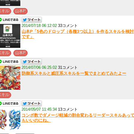
,
スキル
山本P
2014/07/18 06:12:02
33コメント
山本P「5色のドロップ（各種3つ以上）を作るスキルを検討
です」
,
スキル
山本P
2014/07/06 06:25:02
31コメント
防御系スキルと威圧系スキルを一覧でまとめてみたよー
スキル
2014/05/07 11:45:34
13コメント
コンボ数でダメージ軽減の割合変わるリーダースキルあっ
もいいのにね。