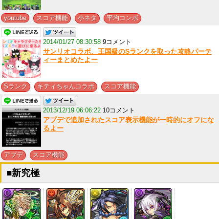
,
,
,
youtube
スコア機能
小ネタ
平均コンボ
2014/01/27 08:30:58
9コメント
サンリオコラボ、王国級のSランクを取った攻略パーテ
ィーまとめたよー
,
,
Sランク
キティちゃんコラボ
スコア機能
2013/12/19 06:06:22
10コメント
アプデで追加されたスコア表示機能が一時的にオフにな
るよー
,
アプデ
スコア機能
■新究極