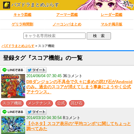
パズドラまとめぷらす
キャラ図鑑
アーマー図鑑
レーダー図鑑
ゲリラ時間割
ノーコンパまとめ
マルチ掲示板
パズドラまとめぷらす
>
スコア機能
登録タグ『スコア機能』の一覧
2014/06/04 07:30:45
36コメント
DBダンジョンの不具合で久々に多めの詫び石がAndroid
のみ。過去のスコアが消えてしまう事象にようやく公式
アナウンス。
,
,
,
スコア機能
メンテナンス
公式
詫び石
2014/03/10 04:30:54
8コメント
【小ネタ】スコア表示の”平均コンボ”に関してちょっと
調べてみた