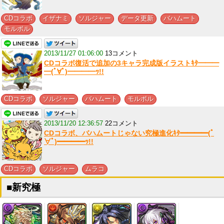
,
,
,
,
,
CDコラボ
イザナミ
ソルジャー
データ更新
バハムート
モルボル
2013/11/27 01:06:00
13コメント
CDコラボ復活で追加の3キャラ完成版イラストｷﾀ━━━
━(ﾟ∀ﾟ)━━━━ｯ!!
,
,
,
CDコラボ
ソルジャー
バハムート
モルボル
2013/11/20 12:36:57
22コメント
CDコラボ、バハムートじゃない究極進化ｷﾀ━━━━(ﾟ
∀ﾟ)━━━━ｯ!!
,
,
CDコラボ
ソルジャー
ムラコ
■新究極