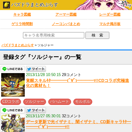
パズドラまとめぷらす
キャラ図鑑
アーマー図鑑
レーダー図鑑
ゲリラ時間割
ノーコンパまとめ
マルチ掲示板
パズドラまとめぷらす
>
ソルジャー
登録タグ『ソルジャー』の一覧
2013/11/28 10:50:15
29コメント
覚醒スキルｷﾀ━━━━(ﾟ∀ﾟ)━━━━ｯ!!CDコラボ究極進
化の素材も！
,
,
,
CDコラボ
ソルジャー
バハムート
モルボル
2013/11/27 05:30:01
32コメント
データ更新で光イザナミ、闇イザナミ、CD新キャラｷﾀ━
━━━(ﾟ∀ﾟ)━━━━ｯ!!