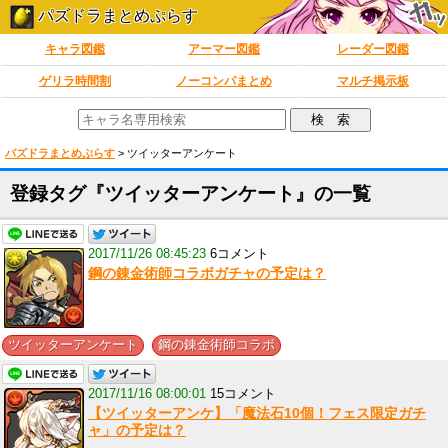
パズドラまとめぷらす
キャラ図鑑
アーマー図鑑
レーダー図鑑
ゲリラ時間割
ノーコンパまとめ
マルチ掲示板
パズドラまとめぷらす
>
ツイッターアンケート
登録タグ『ツイッターアンケート』の一覧
2017/11/26 08:45:23
6コメント
鋼の錬金術師コラボガチャの予定は？
,
ツイッターアンケート
鋼の錬金術師コラボ
2017/11/16 08:00:01
15コメント
【ツイッターアンケ】「魔法石10個！フェス限定ガチ
ャ」の予定は？