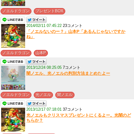
,
ノエルドラゴン
プレゼントBOX
2014/02/11 07:45:22
23コメント
「ノエルないのー？」山本P「あるんじゃないですか
ね」
,
ノエルドラゴン
山本P
2013/12/24 08:25:05
7コメント
闇ノエル、光ノエルの判別方法まとめたよー
,
,
ノエルドラゴン
光ノエル
闇ノエル
2013/12/17 07:18:01
37コメント
光ノエルもクリスマスプレゼントにくるよー。光闇のど
ちらか？