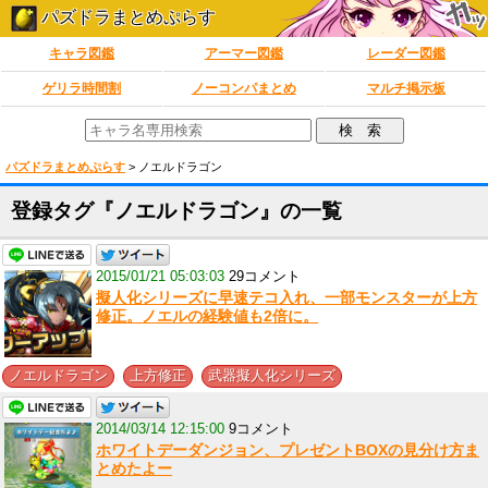
パズドラまとめぷらす
キャラ図鑑
アーマー図鑑
レーダー図鑑
ゲリラ時間割
ノーコンパまとめ
マルチ掲示板
パズドラまとめぷらす
>
ノエルドラゴン
登録タグ『ノエルドラゴン』の一覧
2015/01/21 05:03:03
29コメント
擬人化シリーズに早速テコ入れ、一部モンスターが上方
修正。ノエルの経験値も2倍に。
,
,
ノエルドラゴン
上方修正
武器擬人化シリーズ
2014/03/14 12:15:00
9コメント
ホワイトデーダンジョン、プレゼントBOXの見分け方ま
とめたよー