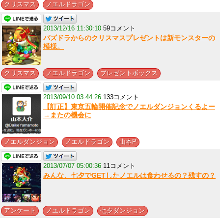
,
クリスマス
ノエルドラゴン
2013/12/16 11:30:10
59コメント
パズドラからのクリスマスプレゼントは新モンスターの
模様。
,
,
クリスマス
ノエルドラゴン
プレゼントボックス
2013/09/10 03:44:26
133コメント
【訂正】東京五輪開催記念でノエルダンジョンくるよー
→またの機会に
,
,
ノエルダンジョン
ノエルドラゴン
山本P
2013/07/07 05:00:36
11コメント
みんな、七夕でGETしたノエルは食わせるの？残すの？
,
,
アンケート
ノエルドラゴン
七夕ダンジョン