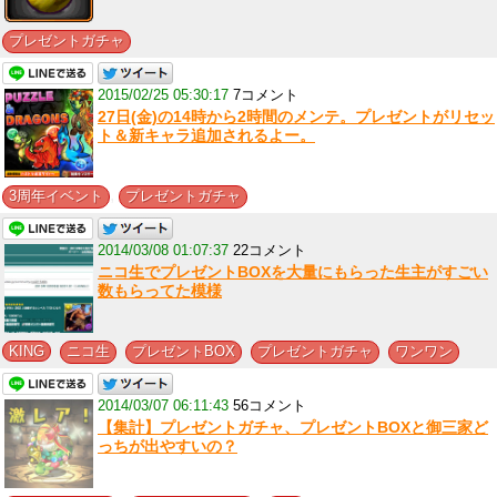
プレゼントガチャ
2015/02/25 05:30:17
7コメント
27日(金)の14時から2時間のメンテ。プレゼントがリセッ
ト＆新キャラ追加されるよー。
,
3周年イベント
プレゼントガチャ
2014/03/08 01:07:37
22コメント
ニコ生でプレゼントBOXを大量にもらった生主がすごい
数もらってた模様
,
,
,
,
KING
ニコ生
プレゼントBOX
プレゼントガチャ
ワンワン
2014/03/07 06:11:43
56コメント
【集計】プレゼントガチャ、プレゼントBOXと御三家ど
っちが出やすいの？