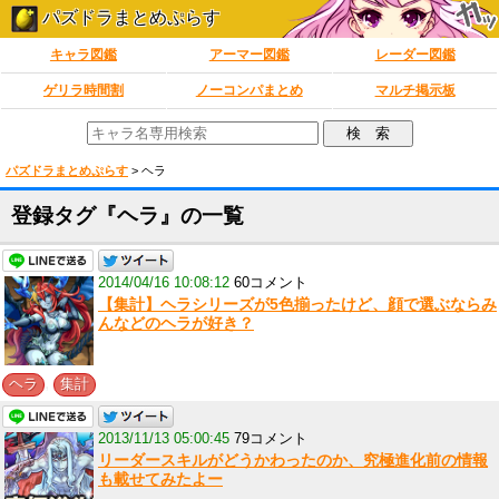
パズドラまとめぷらす
キャラ図鑑
アーマー図鑑
レーダー図鑑
ゲリラ時間割
ノーコンパまとめ
マルチ掲示板
パズドラまとめぷらす
>
ヘラ
登録タグ『ヘラ』の一覧
2014/04/16 10:08:12
60コメント
【集計】ヘラシリーズが5色揃ったけど、顔で選ぶならみ
んなどのヘラが好き？
,
ヘラ
集計
2013/11/13 05:00:45
79コメント
リーダースキルがどうかわったのか、究極進化前の情報
も載せてみたよー