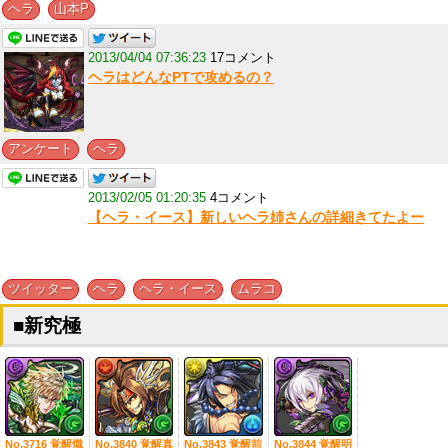
,
ヘラ
山本P
2013/04/04 07:36:23
17コメント
ヘラはどんなPTで攻めるの？
,
アンケート
ヘラ
2013/02/05 01:20:35
4コメント
【ヘラ・イース】新しいヘラ姉さんの詳細きてたよー
,
,
,
ツイッター
ヘラ
ヘラ・イース
ムラコ
■新究極
No.3716 覚醒熾
No.3840 覚醒真
No.3843 覚醒前
No.3844 覚醒明