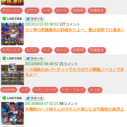
,
,
,
,
,
ギガンテス
ゼウス
ヘラ
ロード
旧和珅
究極進化
2013/11/13 03:58:53
127コメント
ヨミ等の究極進化の詳細きたよー。数は全部で11進化！
,
,
,
,
,
ギガンテス
ゼウス
ヘラ
ロード
旧和珅
究極進化
2013/09/02 08:48:52
21コメント
ヘラ姉妹のみパーティーでもでゼウス降臨ノーコンでき
るよー
,
,
,
,
youtube
ヘラ
ヘラ・イース
ヘラ・ウルズ
上っき
2013/08/04 07:52:21
88コメント
木属性のヘラ姉さんがガチムチ系になる可能性が急浮上