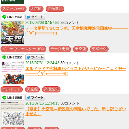
,
,
ステッカー娘
天空龍
究極進化
2013/08/08 07:57:59
35コメント
データ更新でGCコラボ、天空龍究極進化画像ｷﾀ━━━━
(ﾟ∀ﾟ)━━━━ｯ!!
,
,
,
グルーヴコースター ゼロ
データ更新
天空龍
究極進化
2013/07/31 12:24:43
39コメント
エルドラドの究極進化イラストがさらにかっこよくｷﾀ━
━━━(ﾟ∀ﾟ)━━━━ｯ!!
,
,
エルドラド
天空龍
究極進化
2013/07/16 11:34:13
50コメント
【修正】天空龍→伝説龍の間違いでした。申し訳ござい
ません。