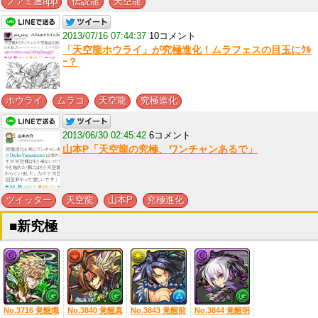
,
,
ファミ通app
伝説龍
天空龍
2013/07/16 07:44:37
10コメント
「天空龍ホウライ」が究極進化！ムラフェスの目玉にｸﾙ
ｰ？
,
,
,
ホウライ
ムラコ
天空龍
究極進化
2013/06/30 02:45:42
6コメント
山本P「天空龍の究極、ワンチャンあるで」
,
,
,
ツイッター
天空龍
山本P
究極進化
■新究極
No.3716 覚醒熾
No.3840 覚醒真
No.3843 覚醒前
No.3844 覚醒明