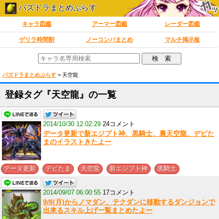
パズドラまとめぷらす
キャラ図鑑
アーマー図鑑
レーダー図鑑
ゲリラ時間割
ノーコンパまとめ
マルチ掲示板
パズドラまとめぷらす
>
天空龍
登録タグ『天空龍』の一覧
2014/10/30 12:02:29
24コメント
データ更新で新エジプト神、黒騎士、裏天空龍、デビた
まのイラストきたよー
,
,
,
,
データ更新
デビたま
天空龍
新エジプト神
黒騎士
2014/09/07 06:00:55
17コメント
9/8(月)からノマダン、テクダンに移動するダンジョンで
出来るスキル上げ一覧まとめたよー