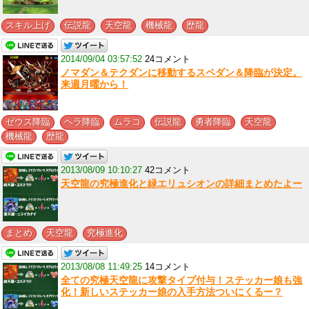
,
,
,
,
スキル上げ
伝説龍
天空龍
機械龍
歴龍
2014/09/04 03:57:52
24コメント
ノマダン＆テクダンに移動するスペダン＆降臨が決定。
来週月曜から！
,
,
,
,
,
,
ゼウス降臨
ヘラ降臨
ムラコ
伝説龍
勇者降臨
天空龍
,
機械龍
歴龍
2013/08/09 10:10:27
42コメント
天空龍の究極進化と緑エリュシオンの詳細まとめたよー
,
,
まとめ
天空龍
究極進化
2013/08/08 11:49:25
14コメント
全ての究極天空龍に攻撃タイプ付与！ステッカー娘も強
化！新しいステッカー娘の入手方法ついにくるー？