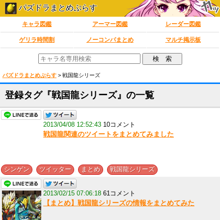
パズドラまとめぷらす
キャラ図鑑
アーマー図鑑
レーダー図鑑
ゲリラ時間割
ノーコンパまとめ
マルチ掲示板
パズドラまとめぷらす
>
戦国龍シリーズ
登録タグ『戦国龍シリーズ』の一覧
2013/04/08 12:52:43
10コメント
戦国龍関連のツイートをまとめてみました
,
,
,
シンゲン
ツイッター
まとめ
戦国龍シリーズ
2013/02/15 07:06:18
61コメント
【まとめ】戦国龍シリーズの情報をまとめてみた