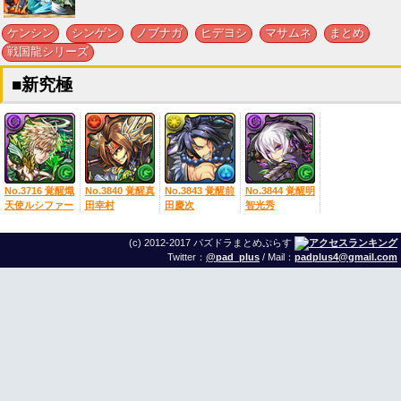
,
,
,
,
,
,
ケンシン
シンゲン
ノブナガ
ヒデヨシ
マサムネ
まとめ
戦国龍シリーズ
■新究極
No.3716 覚醒熾
No.3840 覚醒真
No.3843 覚醒前
No.3844 覚醒明
天使ルシファー
田幸村
田慶次
智光秀
(c) 2012-2017 パズドラまとめぷらす
Twitter：
@pad_plus
/ Mail：
padplus4@gmail.com