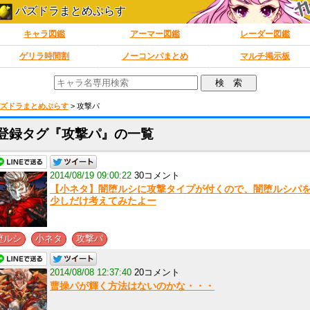
パズドラまとめぷらす
キャラ図鑑
アーマー図鑑
レーダー図鑑
ゲリラ時間割
ノーコンパまとめ
マルチ掲示板
ズドラまとめぷらす
>
攻撃パ
登録タグ『攻撃パ』の一覧
2014/08/19 09:00:22
30コメント
【小ネタ】闇堕ルシに攻撃タイプが付くので、闇堕ルシパ
少しだけ考えてみたよー
,
,
堕ルシ
小ネタ
攻撃パ
2014/08/08 12:37:40
20コメント
曹操パが輝く方法はないのかな・・・