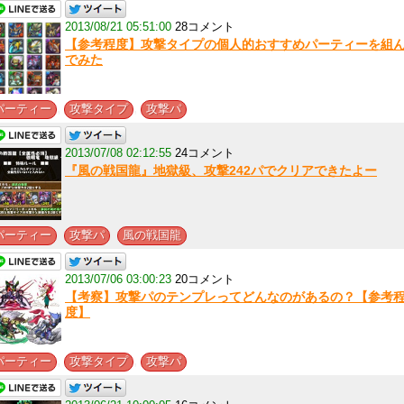
2013/08/21 05:51:00
28コメント
【参考程度】攻撃タイプの個人的おすすめパーティーを組
でみた
,
,
パーティー
攻撃タイプ
攻撃パ
2013/07/08 02:12:55
24コメント
『風の戦国龍』地獄級、攻撃242パでクリアできたよー
,
,
パーティー
攻撃パ
風の戦国龍
2013/07/06 03:00:23
20コメント
【考察】攻撃パのテンプレってどんなのがあるの？【参考
度】
,
,
パーティー
攻撃タイプ
攻撃パ