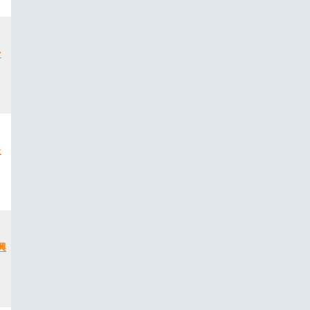
ン
た
興