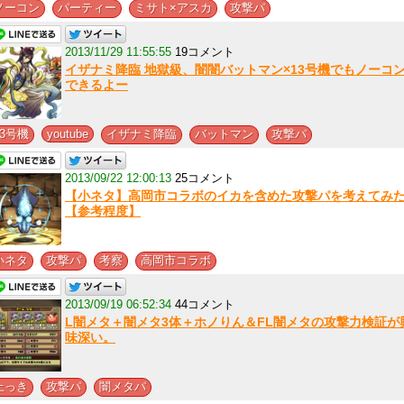
,
,
,
ノーコン
パーティー
ミサト×アスカ
攻撃パ
2013/11/29 11:55:55
19コメント
イザナミ降臨 地獄級、闇闇バットマン×13号機でもノーコ
できるよー
,
,
,
,
13号機
youtube
イザナミ降臨
バットマン
攻撃パ
2013/09/22 12:00:13
25コメント
【小ネタ】高岡市コラボのイカを含めた攻撃パを考えてみ
【参考程度】
,
,
,
小ネタ
攻撃パ
考察
高岡市コラボ
2013/09/19 06:52:34
44コメント
L闇メタ＋闇メタ3体＋ホノりん＆FL闇メタの攻撃力検証が
味深い。
,
,
上っき
攻撃パ
闇メタパ