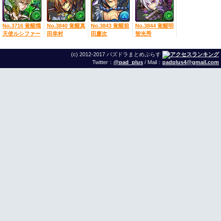
No.3716 覚醒熾
No.3840 覚醒真
No.3843 覚醒前
No.3844 覚醒明
天使ルシファー
田幸村
田慶次
智光秀
(c) 2012-2017 パズドラまとめぷらす
Twitter：
@pad_plus
/ Mail：
padplus4@gmail.com