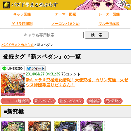
パズドラまとめぷらす
キャラ図鑑
アーマー図鑑
レーダー図鑑
ゲリラ時間割
ノーコンパまとめ
マルチ掲示板
パズドラまとめぷらす
>
新スペダン
登録タグ『新スペダン』の一覧
2014/04/27 04:31:39
75コメント
新キャラ＆究極進化情報！天使究極、カリン究極、火ゼ
ウス降臨等盛りだくさん！
,
,
,
,
ニコニコ超会議
新スペダン
新ダンジョン
新降臨
究極進化
■新究極