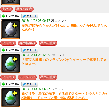
,
小ネタ
星宝の魔窟
2015/11/02 06:00:17
26コメント
魔窟17時からとかふざけんなよ E組になんか恨みでもあ
んのか？
,
,
プラゲリ
専用掲示板
星宝の魔窟
2015/10/13 08:12:50
7コメント
「星宝の魔窟」のマラソンパをツイッターで募集してま
とめよー。
,
,
プラゲリ
マラソンパ
星宝の魔窟
2015/10/13 07:06:27
17コメント
新ゲリラ「星宝の魔窟」がE組でスタート！今のところ+
5確落ち。ドロップと道中敵の簡易まとめ。