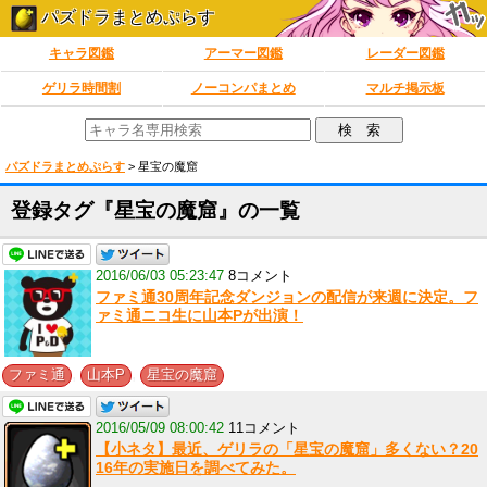
パズドラまとめぷらす
キャラ図鑑
アーマー図鑑
レーダー図鑑
ゲリラ時間割
ノーコンパまとめ
マルチ掲示板
パズドラまとめぷらす
>
星宝の魔窟
登録タグ『星宝の魔窟』の一覧
2016/06/03 05:23:47
8コメント
ファミ通30周年記念ダンジョンの配信が来週に決定。フ
ァミ通ニコ生に山本Pが出演！
,
,
ファミ通
山本P
星宝の魔窟
2016/05/09 08:00:42
11コメント
【小ネタ】最近、ゲリラの「星宝の魔窟」多くない？20
16年の実施日を調べてみた。