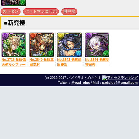
,
,
スペダン
バットマンコラボ
機甲龍
■新究極
No.3716 覚醒熾
No.3840 覚醒真
No.3843 覚醒前
No.3844 覚醒明
天使ルシファー
田幸村
田慶次
智光秀
(c) 2012-2017 パズドラまとめぷらす
Twitter：
@pad_plus
/ Mail：
padplus4@gmail.com