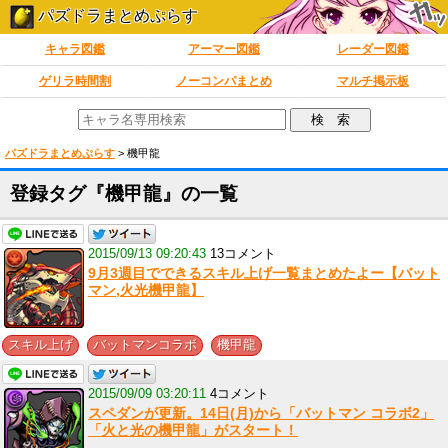
パズドラまとめぷらす
キャラ図鑑
アーマー図鑑
レーダー図鑑
ゲリラ時間割
ノーコンパまとめ
マルチ掲示板
パズドラまとめぷらす
>
機甲龍
登録タグ『機甲龍』の一覧
2015/09/13 09:20:43
13コメント
9月3週目でできるスキル上げ一覧まとめたよー【バット
マン,火光機甲龍】
,
,
スキル上げ
バットマンコラボ
機甲龍
2015/09/09 03:20:11
4コメント
スペダンが更新。14日(月)から「バットマン コラボ2」
「火と光の機甲龍」がスタート！