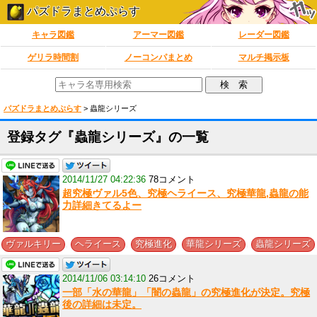
パズドラまとめぷらす
キャラ図鑑
アーマー図鑑
レーダー図鑑
ゲリラ時間割
ノーコンパまとめ
マルチ掲示板
パズドラまとめぷらす
>
蟲龍シリーズ
登録タグ『蟲龍シリーズ』の一覧
2014/11/27 04:22:36
78コメント
超究極ヴァル5色、究極ヘライース、究極華龍,蟲龍の能
力詳細きてるよー
,
,
,
,
ヴァルキリー
ヘライース
究極進化
華龍シリーズ
蟲龍シリーズ
2014/11/06 03:14:10
26コメント
一部「水の華龍」「闇の蟲龍」の究極進化が決定。究極
後の詳細は未定。