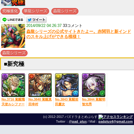
,
,
究極進化
華龍シリーズ
蟲龍シリーズ
2014/09/22 04:26:37
33コメント
蟲龍シリーズの公式サイトきたよー。赤関羽と新インド
のスキル上げができる模様！
蟲龍シリーズ
■新究極
No.3716 覚醒熾
No.3840 覚醒真
No.3843 覚醒前
No.3844 覚醒明
天使ルシファー
田幸村
田慶次
智光秀
(c) 2012-2017 パズドラまとめぷらす
Twitter：
@pad_plus
/ Mail：
padplus4@gmail.com