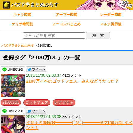
パズドラまとめぷらす
キャラ図鑑
アーマー図鑑
レーダー図鑑
ゲリラ時間割
ノーコンパまとめ
マルチ掲示板
パズドラまとめぷらす
>
2100万DL
登録タグ『2100万DL』の一覧
2013/11/30 09:00:37
41コメント
2100万イベのゴッドフェス、みんなどうだった？
,
,
2100万DL
ゴッドフェス
レアガチャ
2013/11/21 01:33:38
85コメント
イザナミ降臨ｷﾀ━━━━(ﾟ∀ﾟ)━━━━ｯ!!2100万DLイベ
ント！