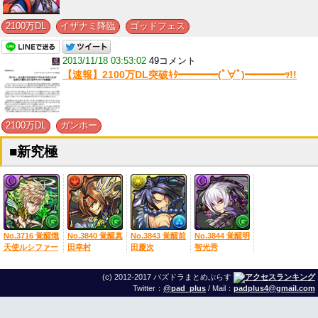
,
,
2100万DL
イザナミ降臨
ゴッドフェス
2013/11/18 03:53:02
49コメント
【速報】2100万DL突破ｷﾀ━━━━(ﾟ∀ﾟ)━━━━ｯ!!
,
2100万DL
ガンホー
■新究極
No.3716 覚醒熾
No.3840 覚醒真
No.3843 覚醒前
No.3844 覚醒明
天使ルシファー
田幸村
田慶次
智光秀
(c) 2012-2017 パズドラまとめぷらす
Twitter：
@pad_plus
/ Mail：
padplus4@gmail.com