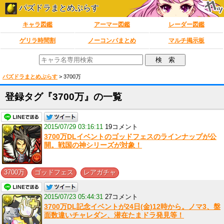
パズドラまとめぷらす
キャラ図鑑
アーマー図鑑
レーダー図鑑
ゲリラ時間割
ノーコンパまとめ
マルチ掲示板
パズドラまとめぷらす
>
3700万
登録タグ『3700万』の一覧
2015/07/29 03:16:11
19コメント
3700万DLイベントのゴッドフェスのラインナップが公
開。戦国の神シリーズが対象！
,
,
3700万
ゴッドフェス
レアガチャ
2015/07/23 05:44:31
27コメント
3700万DL記念イベントが24日(金)12時から。ノマ3、盤
面数違いチャレダン、潜在たまドラ発見等！