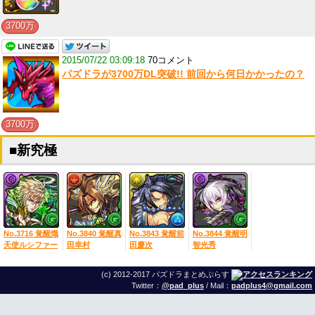
3700万
2015/07/22 03:09:18
70コメント
パズドラが3700万DL突破!! 前回から何日かかったの？
3700万
■新究極
No.3716 覚醒熾
No.3840 覚醒真
No.3843 覚醒前
No.3844 覚醒明
天使ルシファー
田幸村
田慶次
智光秀
(c) 2012-2017 パズドラまとめぷらす
Twitter：
@pad_plus
/ Mail：
padplus4@gmail.com