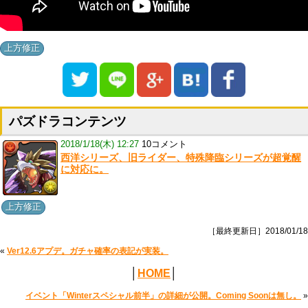
上方修正
パズドラコンテンツ
2018/1/18(木) 12:27
10コメント
西洋シリーズ、旧ライダー、特殊降臨シリーズが超覚醒
に対応に。
上方修正
［最終更新日］2018/01/18
«
Ver12.6アプデ。ガチャ確率の表記が実装。
│
HOME
│
イベント「Winterスペシャル前半」の詳細が公開。Coming Soonは無し。
»