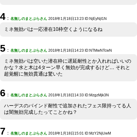
4
：
名無しのまとぷらさん
2018年1月18日13:23 ID:NjEyNjI1N
ミネ無効パは一応潜在10枠空くようになるね
5
：
名無しのまとぷらさん
2018年1月18日14:23 ID:NTMwNTcwN
ミネ無効パは空いた潜在枠に遅延耐性とか入れればいいの
かな？水と木は4ターン早く無効が完成するけど… それと
超覚醒に無効貫通は驚いた
6
：
名無しのまとぷらさん
2018年1月18日14:33 ID:MzgzMjk3N
ハーデスのバインド耐性で追加されたフェス限持ってる人
は闇無効完成したってことかね？
7
：
名無しのまとぷらさん
2018年1月18日15:01 ID:MzY2NjUwM