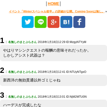
│
HOME
│
イベント「Winterスペシャル前半」の詳細が公開。Coming Soonは無し。
»
1
：
名無しのまとぷらさん
2018年1月18日12:29 ID:MzgyNTYyM
やはりマシンクエストの報酬の意味それだったか。
しかしアシスト武器は？
2
：
名無しのまとぷらさん
2018年1月18日12:41 ID:NTUyNTgxO
新西洋の無効貫通以外ゴミじゃね
3
：
名無しのまとぷらさん
2018年1月18日13:01 ID:NjM2MTU0N
ハーデスが完成したな