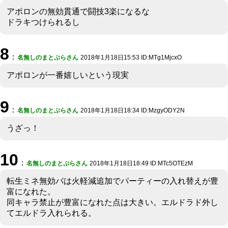
アポロンの無効貫通で闘技3楽になるな
ドラキつけられるし
8
：
名無しのまとぷらさん
2018年1月18日15:53 ID:MTg1MjcxO
アポロンが一番嬉しいという現実
9
：
名無しのまとぷらさん
2018年1月18日18:34 ID:MzgyODY2N
うざっ！
10
：
名無しのまとぷらさん
2018年1月18日18:49 ID:MTc5OTEzM
転生ミネ無効パは火軽減追加でパーティーの入れ替えが豊
富になれた。
同キャラ禁止が豊富になれた点は大きい。エルドラド外し
てエルドラ入れられる。