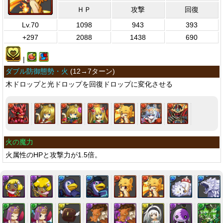
ＨＰ
攻撃
回復
Lv.70
1098
943
393
+297
2088
1438
690
|
ダブル防御態勢・火
(
12→7ターン
)
木ドロップと光ドロップを回復ドロップに変化させる
火の魔力
火属性のHPと攻撃力が1.5倍。