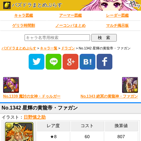
パズドラまとめぷらす
キャラ図鑑
アーマー図鑑
レーダー図鑑
ゲリラ時間割
ノーコンパまとめ
マルチ掲示板
パズドラまとめぷらす
>
キャラ一覧
>
ドラゴン
>
No.1342 星輝の黄龍帝・ファガン
No.1339 魔討の女神・ドゥルガー
No.1343 絶冥の黄龍神・ファガン
No.1342 星輝の黄龍帝・ファガン
イラスト：
日野慎之助
レア度
コスト
換算値
★8
60
807