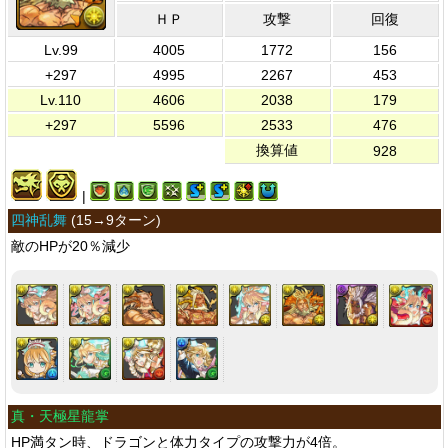
ＨＰ
攻撃
回復
Lv.99
4005
1772
156
+297
4995
2267
453
Lv.110
4606
2038
179
+297
5596
2533
476
換算値
928
|
四神乱舞
(
15→9ターン
)
敵のHPが20％減少
真・天極星龍掌
HP満タン時、ドラゴンと体力タイプの攻撃力が4倍。