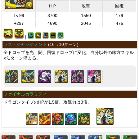
ＨＰ
攻撃
回復
Lv.99
3700
1550
179
+297
4690
2045
476
|
ラストジャッジメント
(
16→10ターン
)
全ドロップを光、闇、回復ドロップに変化。自分以外の味方スキル
が1ターン溜まる。
ファイナルカラミティ
ドラゴンタイプのHPが1.5倍、攻撃力は3倍。
→