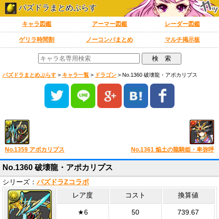
パズドラまとめぷらす
キャラ図鑑
アーマー図鑑
レーダー図鑑
ゲリラ時間割
ノーコンパまとめ
マルチ掲示板
パズドラまとめぷらす
>
キャラ一覧
>
ドラゴン
>
No.1360 破壊龍・アポカリプス
No.1359 アポカリプス
No.1361 焔土の龍騎姫・卑弥呼
No.1360 破壊龍・アポカリプス
シリーズ：
パズドラZコラボ
レア度
コスト
換算値
★6
50
739.67