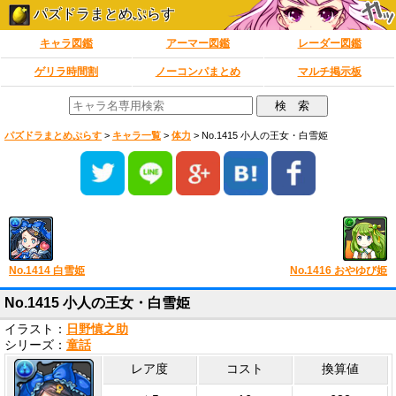
パズドラまとめぷらす
キャラ図鑑
アーマー図鑑
レーダー図鑑
ゲリラ時間割
ノーコンパまとめ
マルチ掲示板
パズドラまとめぷらす
>
キャラ一覧
>
体力
>
No.1415 小人の王女・白雪姫
No.1414 白雪姫
No.1416 おやゆび姫
No.1415 小人の王女・白雪姫
イラスト：
日野慎之助
シリーズ：
童話
レア度
コスト
換算値