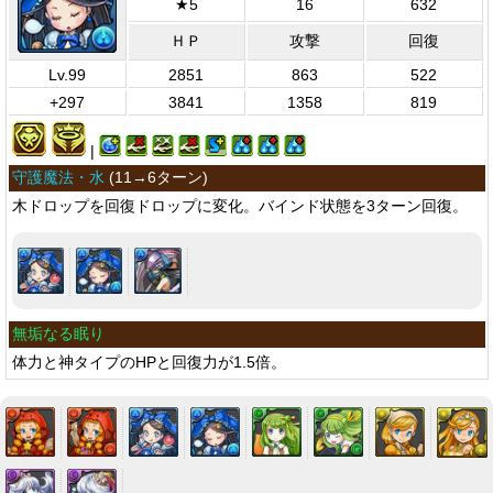
★5
16
632
ＨＰ
攻撃
回復
Lv.99
2851
863
522
+297
3841
1358
819
|
守護魔法・水
(
11→6ターン
)
木ドロップを回復ドロップに変化。バインド状態を3ターン回復。
無垢なる眠り
体力と神タイプのHPと回復力が1.5倍。