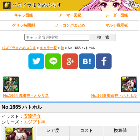
パズドラまとめぷらす
キャラ図鑑
アーマー図鑑
レーダー図鑑
ゲリラ時間割
ノーコンパまとめ
マルチ掲示板
パズドラまとめぷらす
>
キャラ一覧
>
神
>
No.1665 ハトホル
No.1664 冥穣神・オシリス
No.1666 聖命神・ハトホル
No.1665 ハトホル
イラスト：
安達洋介
シリーズ：
エジプト神
レア度
コスト
換算値