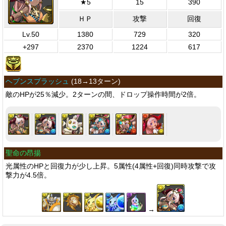
★5
15
390
ＨＰ
攻撃
回復
Lv.50
1380
729
320
+297
2370
1224
617
ヘブンスプラッシュ
(
18→13ターン
)
敵のHPが25％減少。2ターンの間、ドロップ操作時間が2倍。
聖命の昂揚
光属性のHPと回復力が少し上昇。5属性(4属性+回復)同時攻撃で攻
撃力が4.5倍。
→