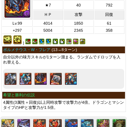
★7
40
792
ＨＰ
攻撃
回復
Lv.99
4014
1850
61
+297
5004
2345
358
|
ボルメテウス・W・フレア
(
13→8ターン
)
自分以外の味方スキルが1ターン溜まる。ランダムでドロップを入
れ替える。
希望と勝利の伝説
4属性(3属性＋回復)以上同時攻撃で攻撃力が4倍。ドラゴンとマシン
タイプのHPと攻撃力が1.5倍。