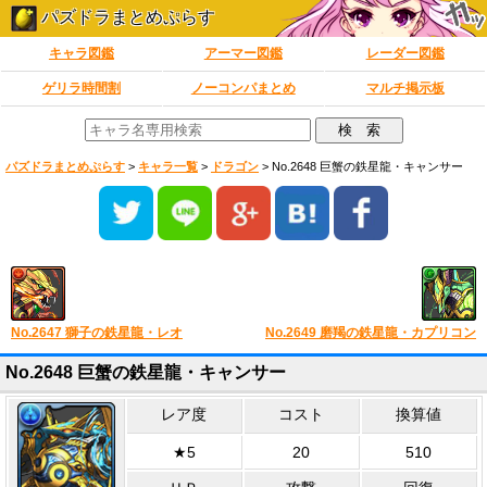
パズドラまとめぷらす
キャラ図鑑
アーマー図鑑
レーダー図鑑
ゲリラ時間割
ノーコンパまとめ
マルチ掲示板
パズドラまとめぷらす
>
キャラ一覧
>
ドラゴン
>
No.2648 巨蟹の鉄星龍・キャンサー
No.2647 獅子の鉄星龍・レオ
No.2649 磨羯の鉄星龍・カプリコン
No.2648 巨蟹の鉄星龍・キャンサー
レア度
コスト
換算値
★5
20
510