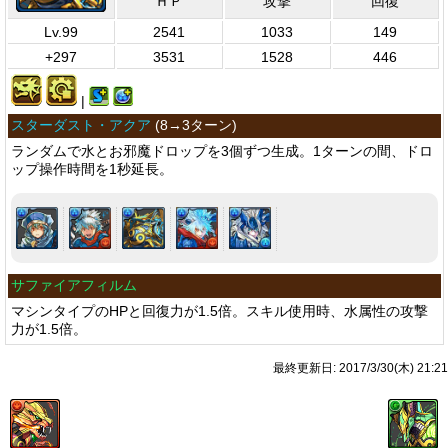
ＨＰ
攻撃
回復
Lv.99
2541
1033
149
+297
3531
1528
446
|
スターダスト・アクア
(
8→3ターン
)
ランダムで水とお邪魔ドロップを3個ずつ生成。1ターンの間、ドロ
ップ操作時間を1秒延長。
サファイアフィルム
マシンタイプのHPと回復力が1.5倍。スキル使用時、水属性の攻撃
力が1.5倍。
最終更新日: 2017/3/30(木) 21:21