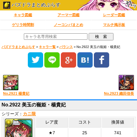
パズドラまとめぷらす
キャラ図鑑
アーマー図鑑
レーダー図鑑
ゲリラ時間割
ノーコンパまとめ
マルチ掲示板
パズドラまとめぷらす
>
キャラ一覧
>
バランス
>
No.2922 美玉の寵姫・楊貴妃
No.2921 楊貴妃
No.2923 織田信長
No.2922 美玉の寵姫・楊貴妃
シリーズ：
カニ限
レア度
コスト
換算値
★7
25
741