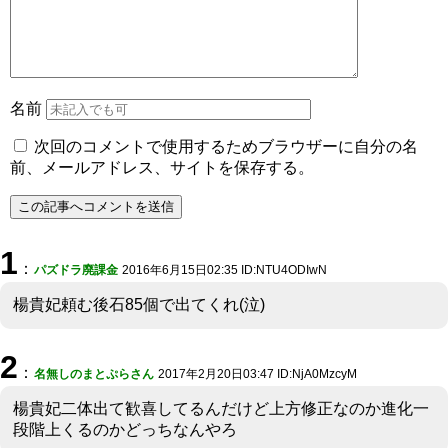
名前
次回のコメントで使用するためブラウザーに自分の名
前、メールアドレス、サイトを保存する。
1
：
パズドラ廃課金
2016年6月15日02:35 ID:NTU4ODIwN
楊貴妃頼む後石85個で出てくれ(泣)
2
：
名無しのまとぷらさん
2017年2月20日03:47 ID:NjA0MzcyM
楊貴妃二体出て歓喜してるんだけど上方修正なのか進化一
段階上くるのかどっちなんやろ