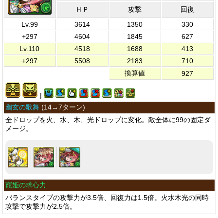
ＨＰ
攻撃
回復
Lv.99
3614
1350
330
+297
4604
1845
627
Lv.110
4518
1688
413
+297
5508
2183
710
換算値
927
|
幽玄の歌舞
(
14→7ターン
)
全ドロップを火、水、木、光ドロップに変化。敵全体に99の固定ダ
メージ。
寵姫の求心力
バランスタイプの攻撃力が3.5倍、回復力は1.5倍。火水木光の同時
攻撃で攻撃力が2.5倍。