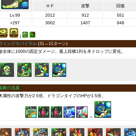
ＨＰ
攻撃
回復
Lv.99
2012
912
551
+297
3002
1407
848
|
ウィンドスパイラル
(
31→11ターン
)
敵全体に1000の固定ダメージ。最上段横1列を木ドロップに変化。
弧断の迅翼
木属性の攻撃力が2.5倍。ドラゴンタイプのHPが1.5倍。
→