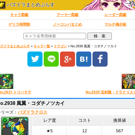
パズドラまとめぷらす
キャラ図鑑
アーマー図鑑
レーダー図鑑
ゲリラ時間割
ノーコンパまとめ
マルチ掲示板
ズドラまとめぷらす
>
キャラ一覧
>
ドラゴン
>
No.2938 風翼・コダチノツカイ
No.2937 トリハヤテ
No.2939 宝剣龍・ドラクリス
No.2938 風翼・コダチノツカイ
シリーズ：
パズドラクロス
レア度
コスト
換算値
★5
12
567