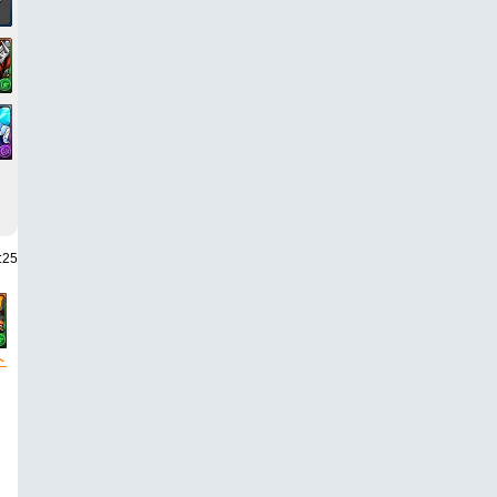
:25
ト