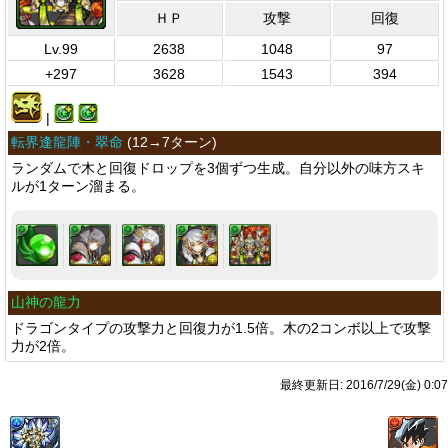
ＨＰ
攻撃
回復
Lv.99
2638
1048
97
+297
3628
1543
394
|
転界逢龍陣・翠命
(
12→7ターン
)
ランダムで木と回復ドロップを3個ずつ生成。自分以外の味方スキ
ルが1ターン溜まる。
山神の龍力
ドラゴンタイプの攻撃力と回復力が1.5倍。木の2コンボ以上で攻撃
力が2倍。
最終更新日: 2016/7/29(金) 0:07