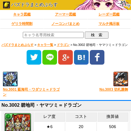
パズドラまとめぷらす
キャラ図鑑
アーマー図鑑
レーダー図鑑
ゲリラ時間割
ノーコンパまとめ
マルチ掲示板
パズドラまとめぷらす
>
キャラ一覧
>
ドラゴン
>
No.3002 碧地司・ヤマツミ＝ドラゴン
No.3001 藍海司・ワダツミ＝ドラゴ
No.3003 切札勝舞
ン
No.3002 碧地司・ヤマツミ＝ドラゴン
レア度
コスト
換算値
★6
20
506