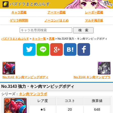
パズドラまとめぷらす
キャラ図鑑
アーマー図鑑
レーダー図鑑
ゲリラ時間割
ノーコンパまとめ
マルチ掲示板
パズドラまとめぷらす
>
キャラ一覧
>
悪魔
>
No.3143 強力・キン肉マンビッグボディ
No.3142 キン肉マンビッグボディ
No.3144 キン肉マンゼブラ
No.3143 強力・キン肉マンビッグボディ
シリーズ：
キン肉マンコラボ
レア度
コスト
換算値
★5
20
648