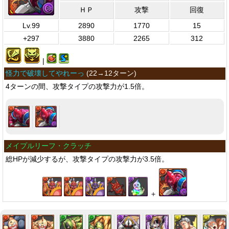
ＨＰ
攻撃
回復
Lv.99
2890
1770
15
+297
3880
2265
312
|
怪力で破壊してやれーっ
(
22→12ターン
)
4ターンの間、攻撃タイプの攻撃力が1.5倍。
メイプルリーフ・クラッチ
総HPが減少するが、攻撃タイプの攻撃力が3.5倍。
＋