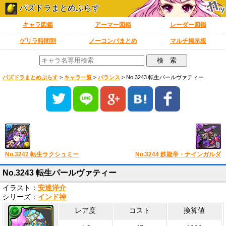
パズドラまとめぷらす
キャラ図鑑
アーマー図鑑
レーダー図鑑
ゲリラ時間割
ノーコンパまとめ
マルチ掲示板
パズドラまとめぷらす
>
キャラ一覧
>
バランス
>
No.3243 転生パールヴァティー
No.3242 転生ラクシュミー
No.3244 鉄龍帝・ナインガルダ
No.3243 転生パールヴァティー
イラスト：
安達洋介
シリーズ：
インド神
レア度
コスト
換算値