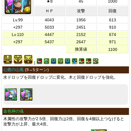
★8
45
1000
ＨＰ
攻撃
回復
Lv.99
4043
1956
613
+297
5033
2451
910
Lv.110
4447
2152
674
+297
5437
2647
971
換算値
1100
|
心癒の山風
(
9→5ターン
)
水ドロップを回復ドロップに変化。木と回復ドロップを強化。
金色神の魂
木属性の攻撃力が2.5倍、回復力は2倍。回復を4個以上つなげると
攻撃力が上昇、最大4倍。