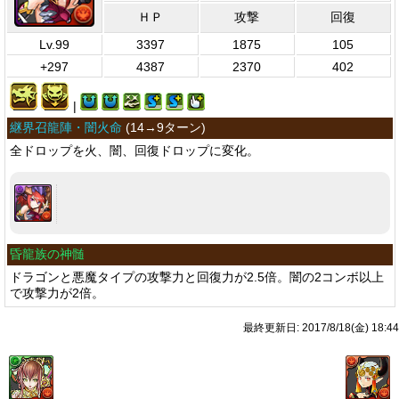
ＨＰ
攻撃
回復
Lv.99
3397
1875
105
+297
4387
2370
402
|
継界召龍陣・闇火命
(
14→9ターン
)
全ドロップを火、闇、回復ドロップに変化。
昏龍族の神髄
ドラゴンと悪魔タイプの攻撃力と回復力が2.5倍。闇の2コンボ以上
で攻撃力が2倍。
最終更新日: 2017/8/18(金) 18:44