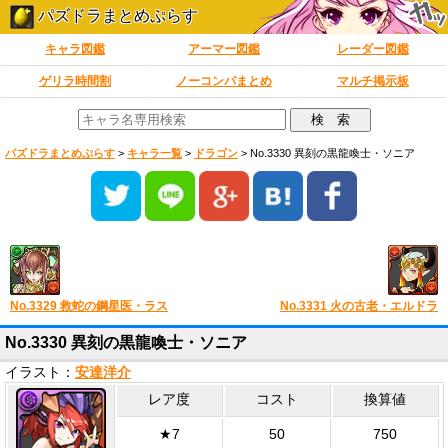
パズドラまとめぷらす
キャラ図鑑
アーマー図鑑
レーダー図鑑
ゲリラ時間割
ノーコンパまとめ
マルチ掲示板
パズドラまとめぷらす
>
キャラ一覧
>
ドラゴン
>
No.3330 異刻の黒龍喚士・ソニア
No.3329 救蛇の鋼星医・ラス
No.3331 火の古老・エルドラ
No.3330 異刻の黒龍喚士・ソニア
イラスト：
安達洋介
レア度
コスト
換算値
★7
50
750