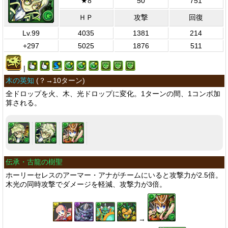
★8
50
751
ＨＰ
攻撃
回復
Lv.99
4035
1381
214
+297
5025
1876
511
|
木の英知
(
？→10ターン
)
全ドロップを火、木、光ドロップに変化。1ターンの間、1コンボ加
算される。
伝承・古龍の樹聖
ホーリーセレスのアーマー・アナがチームにいると攻撃力が2.5倍。
木光の同時攻撃でダメージを軽減、攻撃力が3倍。
→