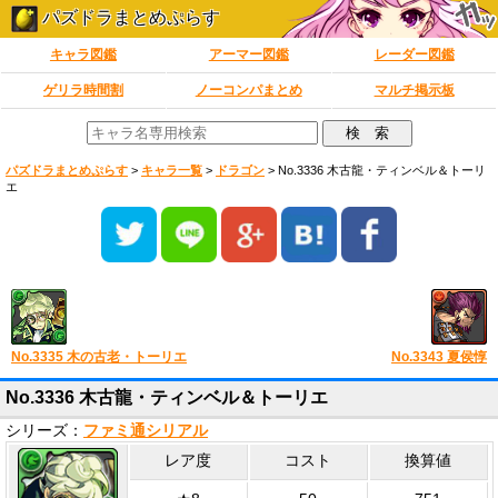
パズドラまとめぷらす
キャラ図鑑
アーマー図鑑
レーダー図鑑
ゲリラ時間割
ノーコンパまとめ
マルチ掲示板
パズドラまとめぷらす
>
キャラ一覧
>
ドラゴン
>
No.3336 木古龍・ティンベル＆トーリ
エ
No.3335 木の古老・トーリエ
No.3343 夏侯惇
No.3336 木古龍・ティンベル＆トーリエ
シリーズ：
ファミ通シリアル
レア度
コスト
換算値