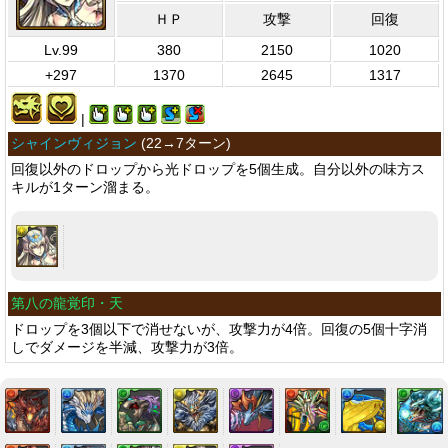
ＨＰ
攻撃
回復
Lv.99
380
2150
1020
+297
1370
2645
1317
|
シャインヴィジョン
(
22→7ターン
)
回復以外のドロップから光ドロップを5個生成。自分以外の味方ス
キルが1ターン溜まる。
第八の龍覚印・天
ドロップを3個以下で消せないが、攻撃力が4倍。回復の5個十字消
しでダメージを半減、攻撃力が3倍。