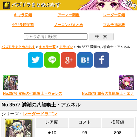
パズドラまとめぷらす
キャラ図鑑
アーマー図鑑
レーダー図鑑
ゲリラ時間割
ノーコンパまとめ
マルチ掲示板
パズドラまとめぷらす
>
キャラ一覧
>
ドラゴン
>
No.3577 満潮の八龍喚士・アムネル
No.3576 変転の七龍喚士・ウォレス
No.3578 滅火の九龍喚士・エナ
No.3577 満潮の八龍喚士・アムネル
シリーズ：
レーダードラゴン
レア度
コスト
換算値
★10
99
808