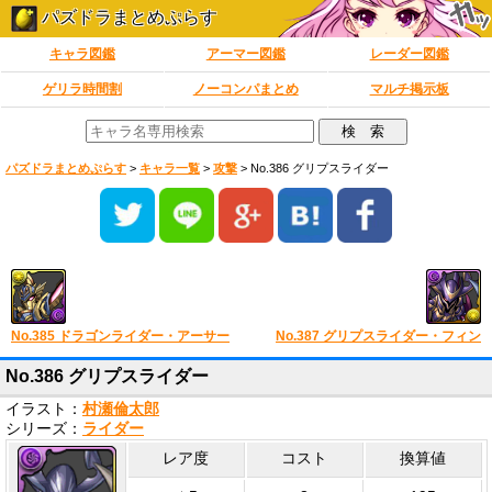
パズドラまとめぷらす
キャラ図鑑
アーマー図鑑
レーダー図鑑
ゲリラ時間割
ノーコンパまとめ
マルチ掲示板
パズドラまとめぷらす
>
キャラ一覧
>
攻撃
>
No.386 グリプスライダー
No.385 ドラゴンライダー・アーサー
No.387 グリプスライダー・フィン
No.386 グリプスライダー
イラスト：
村瀬倫太郎
シリーズ：
ライダー
レア度
コスト
換算値