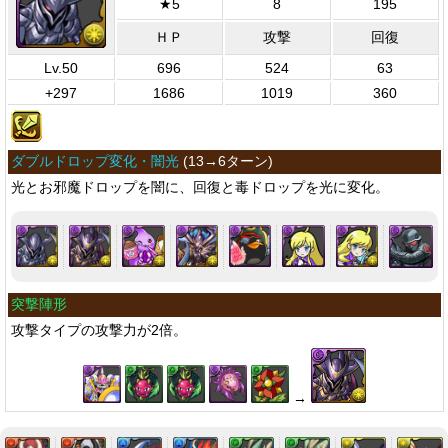
★5
8
195
ＨＰ
攻撃
回復
Lv.50
696
524
63
+297
1686
1019
360
ダブルドロップ変化・闇光
(
13→6ターン
)
光とお邪魔ドロップを闇に、回復と毒ドロップを光に変化。
突撃陣形
攻撃タイプの攻撃力が2倍。
→