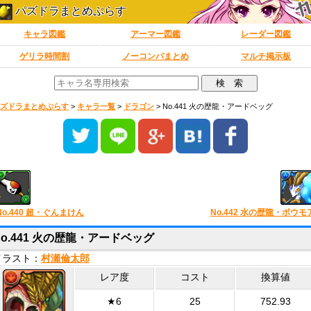
パズドラまとめぷらす
キャラ図鑑
アーマー図鑑
レーダー図鑑
ゲリラ時間割
ノーコンパまとめ
マルチ掲示板
ズドラまとめぷらす
>
キャラ一覧
>
ドラゴン
>
No.441 火の歴龍・アードベッグ
No.440 超・ぐんまけん
No.442 水の歴龍・ボウモ
No.441 火の歴龍・アードベッグ
イラスト：
村瀬倫太郎
レア度
コスト
換算値
★6
25
752.93