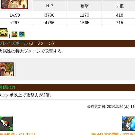
ＨＰ
攻撃
回復
Lv.99
3796
1170
418
+297
4786
1665
715
|
ブレイズボール
(
9→3ターン
)
火属性の特大ダメージで攻撃する
豊穣の力
3コンボ以上で攻撃力が2倍。
最終更新日: 2016/5/26(木) 11
No.440 超・ぐんまけん
No.442 水の歴龍・ボウモ