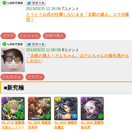
2013/03/25 12:16:04
7コメント
とうとう公式が仕事しないまま「太鼓の達人」コラボ復
活！
,
,
コラボ
どんちゃん
太鼓の達人
2013/03/23 11:00:09
8コメント
「太鼓の達人！どんちゃん」はどんちゃんの進化系かも
しれない
,
どんちゃん
メカドン
■新究極
No.3716 覚醒熾
No.3840 覚醒真
No.3843 覚醒前
No.3844 覚醒明
天使ルシファー
田幸村
田慶次
智光秀