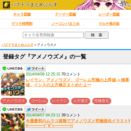
パズドラまとめぷらす
キャラ図鑑
アーマー図鑑
レーダー図鑑
ゲリラ時間割
ノーコンパまとめ
マルチ掲示板
パズドラまとめぷらす
>
アメノウズメ
登録タグ『アメノウズメ』の一覧
2014/04/09 12:25:15
70コメント
レイラン、アメノウズメ、ゴーレム究極の上昇値,＋換算
値、イシスの上方修正まとめたよー
,
,
,
,
アメノウズメ
ゴーレム
レイラン
上方修正
究極進化
2014/04/07 04:23:11
39コメント
今週最初のムラコ速報でアメノウズメ究極進化イラストｷ
ﾀ━━━━(ﾟ∀ﾟ)━━━━!!