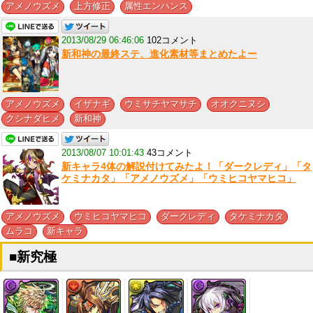
,
,
アメノウズメ
上方修正
属性エンハンス
2013/08/29 06:46:06
102コメント
新和神の最終ステ、進化素材等まとめたよー
,
,
,
,
アメノウズメ
イザナギ
ウミサチヤマサチ
オオクニヌシ
,
クシナダヒメ
新和神
2013/08/07 10:01:43
43コメント
新キャラ4体の解説付けてみたよ！「ダークレディ」「タ
ケミナカタ」「アメノウズメ」「ウミヒコヤマヒコ」
,
,
,
,
アメノウズメ
ウミヒコヤマヒコ
ダークレディ
タケミナカタ
,
ムラコ
新キャラ
■新究極