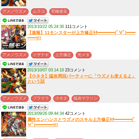
,
,
アメノウズメ
ムラコ
究極進化
2013/10/22 05:24:30
111コメント
【速報】11モンスターが上方修正ｷﾀ━━━━(ﾟ∀ﾟ)━━
━━ｯ!!
,
,
,
アメノウズメ
イザナギ
上方修正
光メタ
2013/10/07 03:14:10
23コメント
【小ネタ】猛炎周回パーティーに「ウズメも使えるよ」
という話
,
,
,
アメノウズメ
プラマラ
小ネタ
猛炎マラソン
2013/09/26 09:44:34
42コメント
属性エンハンスとウズメのスキル上方修正ｷﾀ━━━━(ﾟ
∀ﾟ)━━━━ｯ!!