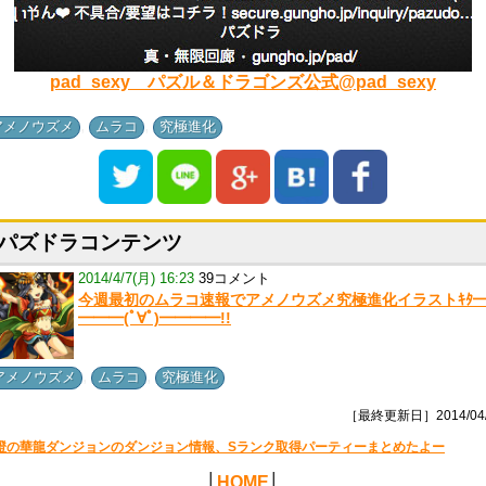
pad_sexy パズル＆ドラゴンズ公式@pad_sexy
,
,
アメノウズメ
ムラコ
究極進化
パズドラコンテンツ
2014/4/7(月) 16:23
39コメント
今週最初のムラコ速報でアメノウズメ究極進化イラストｷﾀ
━━━(ﾟ∀ﾟ)━━━━!!
,
,
アメノウズメ
ムラコ
究極進化
［最終更新日］2014/04/
橙の華龍ダンジョンのダンジョン情報、Sランク取得パーティーまとめたよー
│
HOME
│