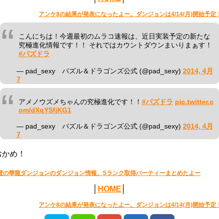
アンケ8の結果が発表になったよー。ダンジョンは4/14(月)開始予定
こんにちは！今週最初のムラコ速報は、近日実装予定の新たな
究極進化情報です！！ それではカウントダウンまいりまぁす！
#パズドラ
— pad_sexy パズル＆ドラゴンズ公式 (@pad_sexy)
2014, 4月
7
アメノウズメちゃんの究極進化です！！
#パズドラ
pic.twitter.c
om/dXqYSfjKG1
— pad_sexy パズル＆ドラゴンズ公式 (@pad_sexy)
2014, 4月
7
おかめ！
橙の華龍ダンジョンのダンジョン情報、Sランク取得パーティーまとめたよー
│
HOME
│
アンケ8の結果が発表になったよー。ダンジョンは4/14(月)開始予定