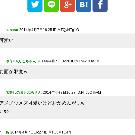
1
：
nanasu
2014年4月7日16:25 ID:MTQyNTg1O
可愛い
2
：
ゆうGAんこちゃん
2014年4月7日16:26 ID:MTMwODA3M
お面が邪魔ｗ
3
：
名無しのまとぷらさん
2014年4月7日16:27 ID:NTc5OTkyM
アメノウメズ可愛いけどおかめんが…w
ｸﾞﾜｼ
4
：
あ
2014年4月7日16:27 ID:MTQ5MTQ4N