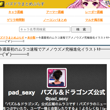
パズドラまとめぷらす
キャラ図鑑
アーマー図鑑
レーダー図鑑
ゲリラ時間割
ノーコンパまとめ
マルチ掲示板
ズドラまとめぷらす
>
未分類
>
今週最初のムラコ速報でアメノウズメ究極進化イラストｷﾀ
━━(ﾟ∀ﾟ)━━━━!!
今週最初のムラコ速報でアメノウズメ究極進化イラストｷﾀ━━
━(ﾟ∀ﾟ)━━━━!!