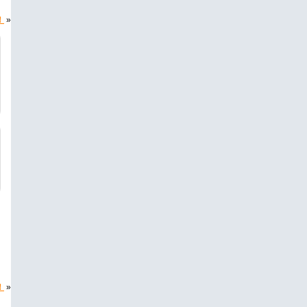
！
»
！
»