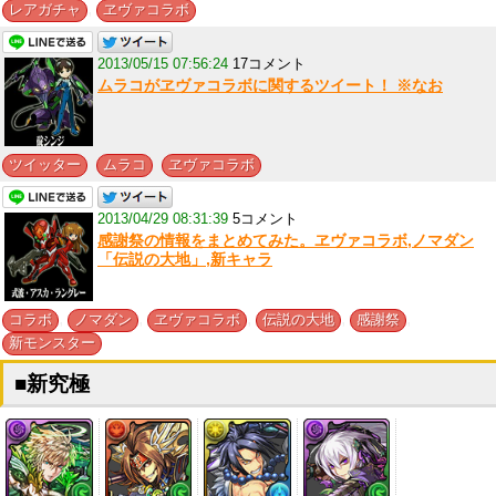
,
レアガチャ
ヱヴァコラボ
2013/05/15 07:56:24
17コメント
ムラコがヱヴァコラボに関するツイート！ ※なお
,
,
ツイッター
ムラコ
ヱヴァコラボ
2013/04/29 08:31:39
5コメント
感謝祭の情報をまとめてみた。ヱヴァコラボ,ノマダン
「伝説の大地」,新キャラ
,
,
,
,
,
コラボ
ノマダン
ヱヴァコラボ
伝説の大地
感謝祭
新モンスター
■新究極