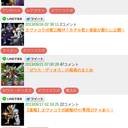
,
,
アンケート
レアガチャ
ヱヴァコラボ
2013/05/24 02:38:11
2コメント
ヱヴァコラボ第三報ｷﾀ！カヲル君と使徒が新たに公開！
,
スペダン
ヱヴァコラボ
2013/05/21 07:00:28
47コメント
「ゼウス・ディオス」の発表のまとめ
,
,
ゼウス・ディオス
ヱヴァコラボ
魔法石
2013/05/17 02:19:25
22コメント
【速報】ヱヴァコラボ続報ｷﾀｯ!!専用ガチャあり！