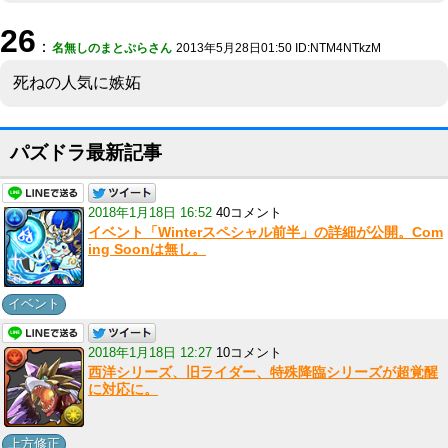
26
：
名無しのまとぷらさん
2013年5月28日01:50 ID:NTM4NTkzM
死ねの人気に嫉妬
パズドラ最新記事
2018年1月18日 16:52
40コメント
イベント「Winterスペシャル前半」の詳細が公開。Com
ing Soonは無し。
イベント
2018年1月18日 12:27
10コメント
西洋シリーズ、旧ライダー、特殊降臨シリーズが超覚醒
に対応に。
上方修正