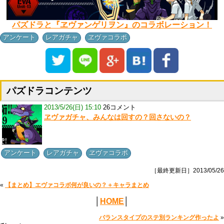
パズドラと『ヱヴァンゲリヲン』のコラボレーション！
,
,
アンケート
レアガチャ
ヱヴァコラボ
パズドラコンテンツ
2013/5/26(日) 15:10
26コメント
ヱヴァガチャ、みんなは回すの？回さないの？
,
,
アンケート
レアガチャ
ヱヴァコラボ
［最終更新日］2013/05/26
«
【まとめ】エヴァコラボ何が良いの？＋キャラまとめ
│
HOME
│
バランスタイプのステ別ランキング作ったよ
»