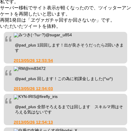
私です。
サーバー移転でサイト表示が軽くなったので、ツイッターアン
ケートを再開したいと思います。
再開1発目は「ヱヴァガチャ回すか回さないか」です。
いただいたツイートを抜粋。
みつき(･?ω･?)
@sugar_u854
@pad_plus 1回回します！出が良さそうだったら2回いきま
す
2013/05/26 12:53:54
RM
@rm83472
@pad_plus 回します！この為に初課金しました(^ω^)
2013/05/26 12:54:03
KYN-IRIS
@firefly_iris
@pad_plus 全部そろえるまでは回します スキルマ用はそ
ろえる気はないです
2013/05/26 12:54:13
白盾の女神えっくす
@Shodai_X