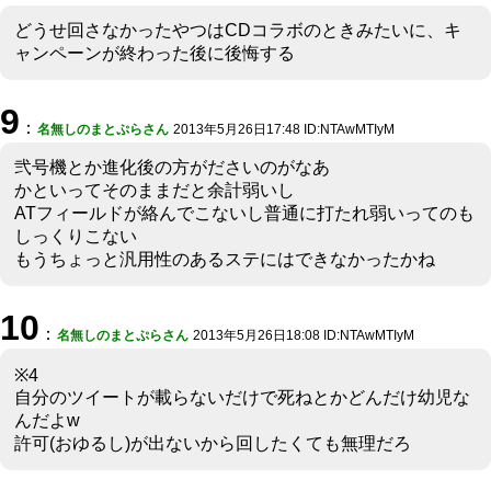
どうせ回さなかったやつはCDコラボのときみたいに、キ
ャンペーンが終わった後に後悔する
9
：
名無しのまとぷらさん
2013年5月26日17:48 ID:NTAwMTIyM
弐号機とか進化後の方がださいのがなあ
かといってそのままだと余計弱いし
ATフィールドが絡んでこないし普通に打たれ弱いってのも
しっくりこない
もうちょっと汎用性のあるステにはできなかったかね
10
：
名無しのまとぷらさん
2013年5月26日18:08 ID:NTAwMTIyM
※4
自分のツイートが載らないだけで死ねとかどんだけ幼児な
んだよw
許可(おゆるし)が出ないから回したくても無理だろ