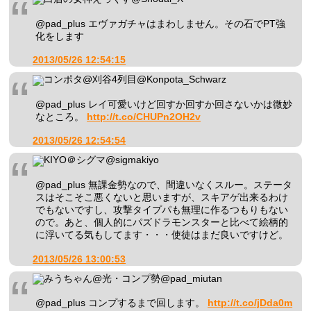
@pad_plus エヴァガチャはまわしません。その石でPT強
化をします
2013/05/26 12:54:15
コンポタ@刈谷4列目
@Konpota_Schwarz
@pad_plus レイ可愛いけど回すか回すか回さないかは微妙
なところ。
http://t.co/CHUPn2OH2v
2013/05/26 12:54:54
KIYO＠シグマ
@sigmakiyo
@pad_plus 無課金勢なので、間違いなくスルー。ステータ
スはそこそこ悪くないと思いますが、スキアゲ出来るわけ
でもないですし、攻撃タイプパも無理に作るつもりもない
ので。あと、個人的にパズドラモンスターと比べて絵柄的
に浮いてる気もしてます・・・使徒はまだ良いですけど。
2013/05/26 13:00:53
みうちゃん@光・コンプ勢
@pad_miutan
@pad_plus コンプするまで回します。
http://t.co/jDda0m