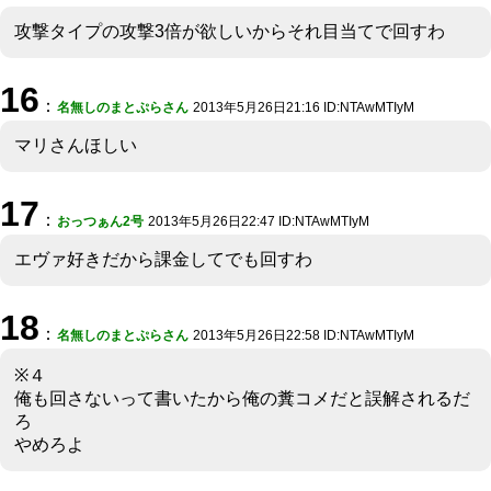
攻撃タイプの攻撃3倍が欲しいからそれ目当てで回すわ
16
：
名無しのまとぷらさん
2013年5月26日21:16 ID:NTAwMTIyM
マリさんほしい
17
：
おっつぁん2号
2013年5月26日22:47 ID:NTAwMTIyM
エヴァ好きだから課金してでも回すわ
18
：
名無しのまとぷらさん
2013年5月26日22:58 ID:NTAwMTIyM
※４
俺も回さないって書いたから俺の糞コメだと誤解されるだ
ろ
やめろよ