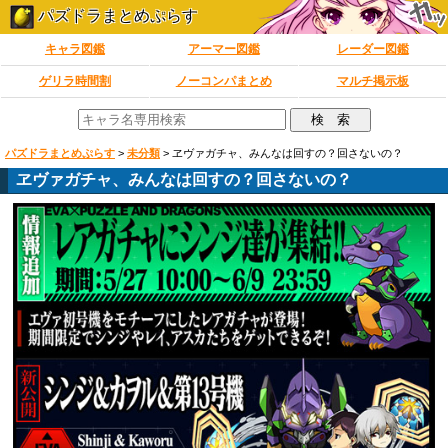
パズドラまとめぷらす
キャラ図鑑
アーマー図鑑
レーダー図鑑
ゲリラ時間割
ノーコンパまとめ
マルチ掲示板
パズドラまとめぷらす
>
未分類
>
ヱヴァガチャ、みんなは回すの？回さないの？
ヱヴァガチャ、みんなは回すの？回さないの？