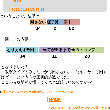
OO7D
2013/05/26 13:13:23
ということで、結果は
回さない
様子見
回す
34
2
82
「回す」の内訳
とりあえず数回
目当てが出るまで
全力・コンプ
34
11
28
となりました！
「攻撃タイプのみはないから回さない」「記念に数回は回す
けど…」という方が圧倒的多数でした。
ここから攻撃勢が増えてくれれば嬉しいのですが><
«
【まとめ】エヴァコラボ何が良いの？＋キャラまとめ
│
HOME
│
バランスタイプのステ別ランキング作ったよ
»