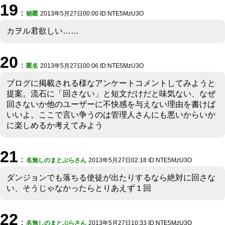
19
：
秘匿
2013年5月27日00:00 ID:NTE5MzU3O
カヲル君欲しい……
20
：
匿名
2013年5月27日00:06 ID:NTE5MzU3O
ブログに掲載される様なアンケートコメントしてみようと
提案。流石に「回さない」と短文だけだと味気ない、なぜ
回さないか他のユーザーに不快感を与えない理由を書けば
いいよ。ここで言い争うのは管理人さんにも悪いからいか
に楽しめるか考えてみよう
21
：
名無しのまとぷらさん
2013年5月27日02:18 ID:NTE5MzU3O
ダンジョンでも落ちる使徒が出たりするなら絶対に回さな
い、そうじゃなかったらとりあえず１回
22
：
名無しのまとぷらさん
2013年5月27日10:33 ID:NTE5MzU3O