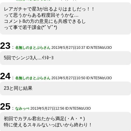
レアガチャで星3が出るよりはましだっ！！
って思うからある程度回そうかな…
コメント8の方の意見にも共感できるし
って事で若干課金(*ﾟ∀ﾟ*)
23
：
名無しのまとぷらさん
2013年5月27日10:37 ID:NTE5MzU3O
5回でシンジ3人…ｲﾗﾈｰﾖ
24
：
名無しのまとぷらさん
2013年5月27日10:50 ID:NTE5MzU3O
23と同じ結果
25
：
なみっぺ
2013年5月27日12:56 ID:NTE5MzU3O
初回でカヲル君出たから満足(・Α・＊)
特に使えるスキルないっぽいから終わり！