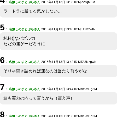
4
：
名無しのまとぷらさん
2015年11月13日13:38 ID:Mjc2NjM3M
ラードラに勝てる気がしない…
5
：
名無しのまとぷらさん
2015年11月13日13:40 ID:MjU3Mzk4N
純粋()なパズル力
ただの運ゲーだろうに
6
：
名無しのまとぷらさん
2015年11月13日13:42 ID:MTA3NzgwN
そりゃ突き詰めれば運なのは当たり前やがな
7
：
名無しのまとぷらさん
2015年11月13日13:44 ID:Mzk5MDg3M
運も実力の内って言うから（震え声）
8
：
名無しのまとぷらさん
2015年11月13日13:50 ID:Mzk5MDg3M