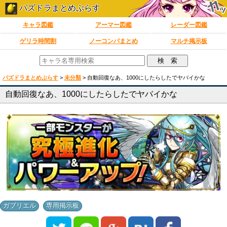
パズドラまとめぷらす
キャラ図鑑
アーマー図鑑
レーダー図鑑
ゲリラ時間割
ノーコンパまとめ
マルチ掲示板
パズドラまとめぷらす
>
未分類
>
自動回復なあ、1000にしたらしたでヤバイかな
自動回復なあ、1000にしたらしたでヤバイかな
,
ガブリエル
専用掲示板