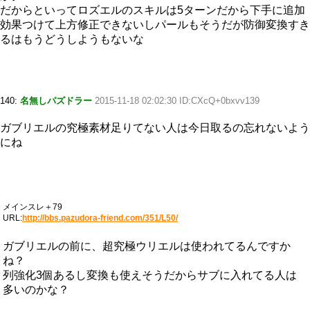
だからといってロズエルのスキルは5ターンだから下手に追加
効果つけて上方修正できないしパールもそうだが防御変換すき
るはもうどうしようもないな
140:
名無しパズドラー
2015-11-18 02:02:30 ID:CXcQ+0bxvv139
ガブリエルの究極素材足りてない人は今日取るの忘れないよう
にね
メインスレ＋79
URL:
http://bbs.pazudora-friend.com/351/L50/
ガブリエルの前に、超究極ウリエルは使われてるんですか
ね？
列強化3個あるし変換も使えそうだからサブに入れてる人は
多いのかな？