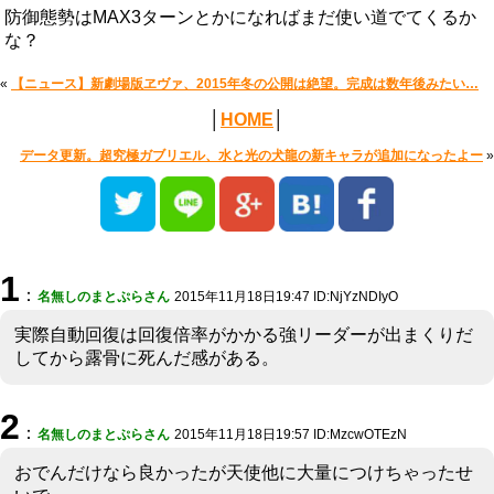
防御態勢はMAX3ターンとかになればまだ使い道でてくるか
な？
«
【ニュース】新劇場版ヱヴァ、2015年冬の公開は絶望。完成は数年後みたい…
│
HOME
│
データ更新。超究極ガブリエル、水と光の犬龍の新キャラが追加になったよー
»
1
：
名無しのまとぷらさん
2015年11月18日19:47 ID:NjYzNDIyO
実際自動回復は回復倍率がかかる強リーダーが出まくりだ
してから露骨に死んだ感がある。
2
：
名無しのまとぷらさん
2015年11月18日19:57 ID:MzcwOTEzN
おでんだけなら良かったが天使他に大量につけちゃったせ