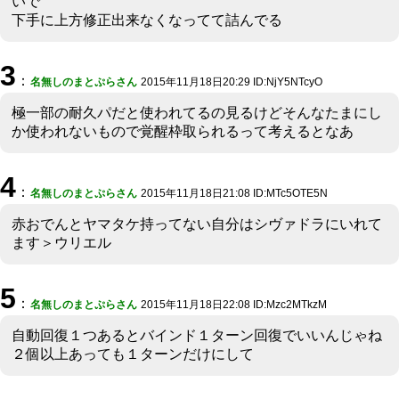
いで
下手に上方修正出来なくなってて詰んでる
3
：
名無しのまとぷらさん
2015年11月18日20:29 ID:NjY5NTcyO
極一部の耐久パだと使われてるの見るけどそんなたまにし
か使われないもので覚醒枠取られるって考えるとなあ
4
：
名無しのまとぷらさん
2015年11月18日21:08 ID:MTc5OTE5N
赤おでんとヤマタケ持ってない自分はシヴァドラにいれて
ます＞ウリエル
5
：
名無しのまとぷらさん
2015年11月18日22:08 ID:Mzc2MTkzM
自動回復１つあるとバインド１ターン回復でいいんじゃね
２個以上あっても１ターンだけにして