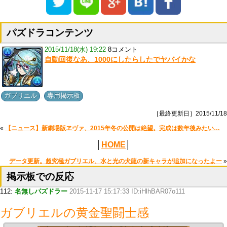
パズドラコンテンツ
2015/11/18(水) 19:22
8コメント
自動回復なあ、1000にしたらしたでヤバイかな
,
ガブリエル
専用掲示板
［最終更新日］2015/11/18
«
【ニュース】新劇場版ヱヴァ、2015年冬の公開は絶望。完成は数年後みたい…
│
HOME
│
データ更新。超究極ガブリエル、水と光の犬龍の新キャラが追加になったよー
»
掲示板での反応
112:
名無しパズドラー
2015-11-17 15:17:33 ID:iHlhBAR07o111
ガブリエルの黄金聖闘士感