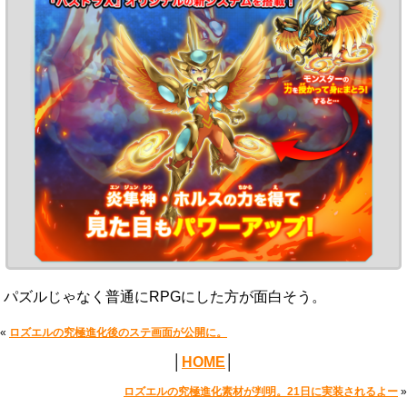
パズルじゃなく普通にRPGにした方が面白そう。
«
ロズエルの究極進化後のステ画面が公開に。
│
HOME
│
ロズエルの究極進化素材が判明。21日に実装されるよー
»