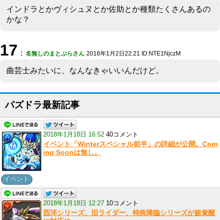
インドラとかヴィシュヌとか佐助とか種類たくさんあるの
かな？
17
：
名無しのまとぷらさん
2016年1月2日22:21 ID:NTE1NjczM
曲芸士みたいに、なんなきゃいいんだけど。
パズドラ最新記事
2018年1月18日 16:52
40コメント
イベント「Winterスペシャル前半」の詳細が公開。Com
ing Soonは無し。
イベント
2018年1月18日 12:27
10コメント
西洋シリーズ、旧ライダー、特殊降臨シリーズが超覚醒