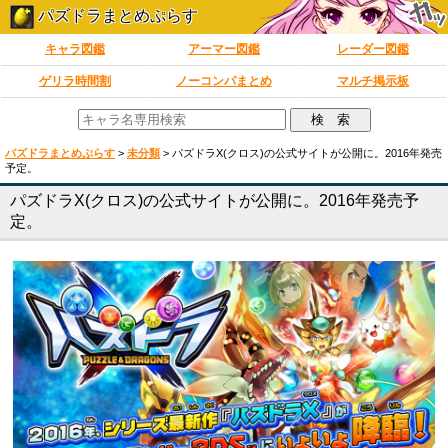
パズドラまとめぷらす
キャラ図鑑
アーマー図鑑
レーダー図鑑
ゲリラ時間割
ノーコンパまとめ
マルチ掲示板
パズドラまとめぷらす
>
未分類
>
パズドラX(クロス)の公式サイトが公開に。2016年発売
予定。
パズドラX(クロス)の公式サイトが公開に。2016年発売予
定。