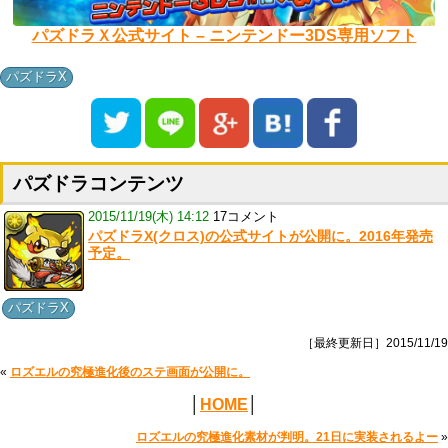
パズドラＸ公式サイト – ニンテンドー3DS専用ソフト
パズドラX
パズドラコンテンツ
2015/11/19(木) 14:12
17コメント
パズドラX(クロス)の公式サイトが公開に。2016年発売
予定。
パズドラX
［最終更新日］2015/11/19
«
ロズエルの究極進化後のステ画面が公開に。
│
HOME
│
ロズエルの究極進化素材が判明。21日に実装されるよー
»