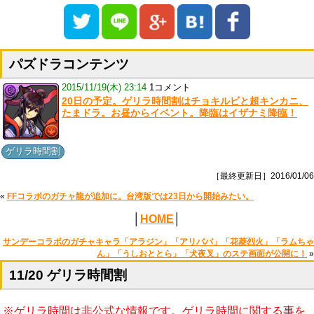
パズドラコンテンツ
2015/11/19(木) 23:14
1コメント
20日の予定。ゲリラ時間割はチョキルビと超キンカニ、
たまドラ。お昼からイベント。降臨はイザナミ降臨！
ゲリラ時間割
［最終更新日］2016/01/06
«
FFコラボのガチャ龍が追加に。台湾版では23日から開始みたい。
│
HOME
│
サンデーコラボのガチャキャラ「アラジン」「アリババ」「花菱烈火」「ラムちゃ
ん」「うしおととら」「犬夜叉」のステ画面が公開に！
»
11/20 ゲリラ時間割
※ゲリラ時間は非公式な情報です。ゲリラ時間に関する事を