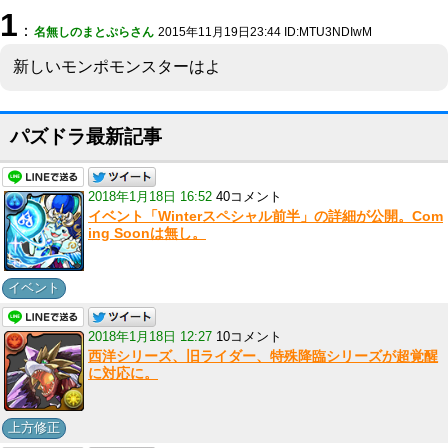
1
：
名無しのまとぷらさん
2015年11月19日23:44 ID:MTU3NDIwM
新しいモンポモンスターはよ
パズドラ最新記事
2018年1月18日 16:52
40コメント
イベント「Winterスペシャル前半」の詳細が公開。Com
ing Soonは無し。
イベント
2018年1月18日 12:27
10コメント
西洋シリーズ、旧ライダー、特殊降臨シリーズが超覚醒
に対応に。
上方修正