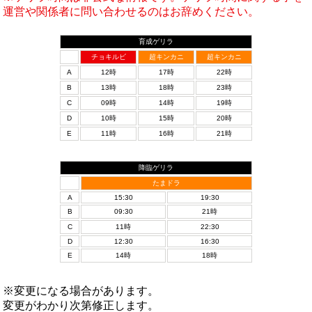
運営や関係者に問い合わせるのはお辞めください。
育成ゲリラ
チョキルビ
超キンカニ
超キンカニ
A
12時
17時
22時
B
13時
18時
23時
C
09時
14時
19時
D
10時
15時
20時
E
11時
16時
21時
降臨ゲリラ
たまドラ
A
15:30
19:30
B
09:30
21時
C
11時
22:30
D
12:30
16:30
E
14時
18時
※変更になる場合があります。
変更がわかり次第修正します。