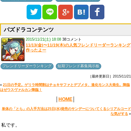
パズドラコンテンツ
2015/11/21(土) 18:08
38コメント
11/13(金)〜11/19(木)の人気フレンドリーダーランキング
作ったよー
,
フレンドリーダーランキング
短期フレンド募集掲示板
［最終更新日］2015/11/21
«
21日の予定。ゲリラ時間割はチョキサファとデブメタ、進化モンス大発生。降臨
はゼウスヴァルカン降臨！
│
HOME
│
単体の「とら」の入手方法は25日(水)発売のサンデーについてくるシリアルコード
な気がする
»
私です。