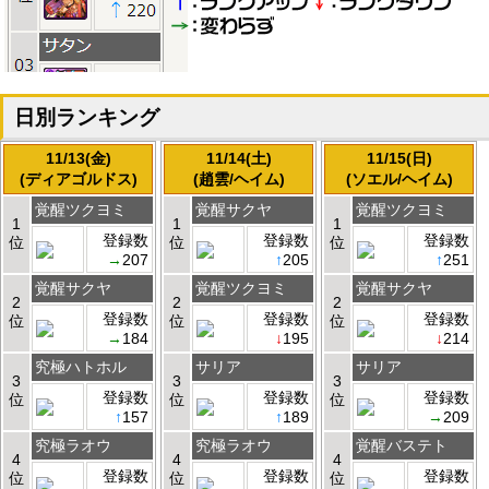
日別ランキング
11/13(金)
11/14(土)
11/15(日)
(ディアゴルドス)
(趙雲/ヘイム)
(ソエル/ヘイム)
覚醒ツクヨミ
覚醒サクヤ
覚醒ツクヨミ
1
1
1
登録数
登録数
登録数
位
位
位
→
207
↑
205
↑
251
覚醒サクヤ
覚醒ツクヨミ
覚醒サクヤ
2
2
2
登録数
登録数
登録数
位
位
位
→
184
↓
195
↓
214
究極ハトホル
サリア
サリア
3
3
3
登録数
登録数
登録数
位
位
位
↑
157
↑
189
→
209
究極ラオウ
究極ラオウ
覚醒バステト
4
4
4
登録数
登録数
登録数
位
位
位