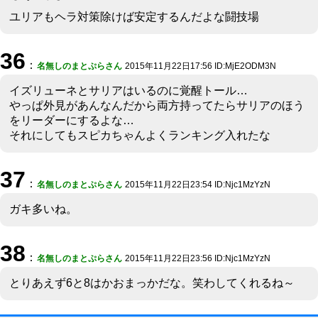
ユリアもヘラ対策除けば安定するんだよな闘技場
36
：
名無しのまとぷらさん
2015年11月22日17:56 ID:MjE2ODM3N
イズリューネとサリアはいるのに覚醒トール…
やっぱ外見があんなんだから両方持ってたらサリアのほう
をリーダーにするよな…
それにしてもスピカちゃんよくランキング入れたな
37
：
名無しのまとぷらさん
2015年11月22日23:54 ID:Njc1MzYzN
ガキ多いね。
38
：
名無しのまとぷらさん
2015年11月22日23:56 ID:Njc1MzYzN
とりあえず6と8はかおまっかだな。笑わしてくれるね～