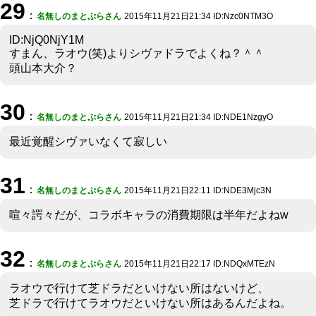
29
：
名無しのまとぷらさん
2015年11月21日21:34 ID:Nzc0NTM3O
ID:NjQ0NjY1M
すまん、ラオウ(笑)よりシヴァドラでよくね？＾＾
頭山本大介？
30
：
名無しのまとぷらさん
2015年11月21日21:34 ID:NDE1NzgyO
最近覚醒シヴァいなくて寂しい
31
：
名無しのまとぷらさん
2015年11月21日22:11 ID:NDE3Mjc3N
喧々諤々だが、コラボキャラの消費期限は半年だよねw
32
：
名無しのまとぷらさん
2015年11月21日22:17 ID:NDQxMTEzN
ラオウで行けて芝ドラだといけない所はないけど、
芝ドラで行けてラオウだといけない所はあるんだよね。