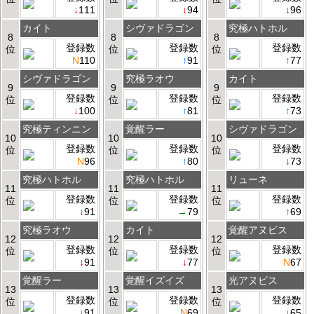
↓
111
↓
94
↓
96
カイト
シヴァドラゴン
究極ハトホル
8
8
8
登録数
登録数
登録数
位
位
位
N
110
↑
91
↑
77
シヴァドラゴン
究極ラオウ
カイト
9
9
9
登録数
登録数
登録数
位
位
位
↓
100
↑
81
↑
73
究極ティンニン
覚醒ラー
シヴァドラゴン
10
10
10
登録数
登録数
登録数
位
位
位
N
96
↑
80
↓
73
究極ハトホル
究極ハトホル
リューネ
11
11
11
登録数
登録数
登録数
位
位
位
↓
91
→
79
↑
69
究極ラオウ
カイト
覚醒アヌビス
12
12
12
登録数
登録数
登録数
位
位
位
↓
91
↓
77
N
67
覚醒ラー
覚醒イズイズ
光アヌビス
13
13
13
登録数
登録数
登録数
位
位
位
↓
91
N
69
↓
65