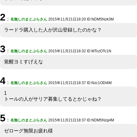
2
：
名無しのまとぷらさん
2015年11月21日18:20 ID:NDM5Nzk3M
ラードラ購入した人が沢山登録したのかな？
3
：
名無しのまとぷらさん
2015年11月21日18:32 ID:MTczOTc1N
覚醒ヨミすげえな
4
：
名無しのまとぷらさん
2015年11月21日18:37 ID:Nzc1ODI4M
1
トールの人がサリア募集してるとかじゃね？
5
：
名無しのまとぷらさん
2015年11月21日18:37 ID:NDM5Nzg4M
ゼローグ無限お疲れ様