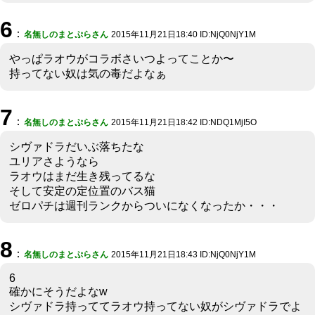
6
：
名無しのまとぷらさん
2015年11月21日18:40 ID:NjQ0NjY1M
やっぱラオウがコラボさいつよってことか〜
持ってない奴は気の毒だよなぁ
7
：
名無しのまとぷらさん
2015年11月21日18:42 ID:NDQ1MjI5O
シヴァドラだいぶ落ちたな
ユリアさようなら
ラオウはまだ生き残ってるな
そして安定の定位置のバス猫
ゼロパチは週刊ランクからついになくなったか・・・
8
：
名無しのまとぷらさん
2015年11月21日18:43 ID:NjQ0NjY1M
6
確かにそうだよなw
シヴァドラ持っててラオウ持ってない奴がシヴァドラでよ