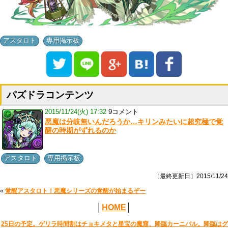
,
アスタロト
専用掲示板
パズドラコンテンツ
2015/11/24(火) 17:32
9コメント
悪魔は分岐無いんだろうか…キリンみたいに超究極で覚
醒の時期がずれるのか
,
アスタロト
専用掲示板
［最終更新日］2015/11/24
«
覚醒アスタロト！悪魔シリーズの覚醒が始まるぞー
│
HOME
│
25日の予定。ゲリラ時間割はチョキメタと星宝の魔窟、降臨カーニバル。降臨はグ