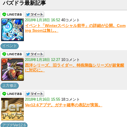
パズドラ最新記事
2018年1月18日 16:52
40コメント
イベント「Winterスペシャル前半」の詳細が公開。Com
ing Soonは無し。
イベント
2018年1月18日 12:27
10コメント
西洋シリーズ、旧ライダー、特殊降臨シリーズが超覚醒
に対応に。
上方修正
2018年1月16日 15:55
18コメント
Ver12.6アプデ。ガチャ確率の表記が実装。
アプデVer12.6