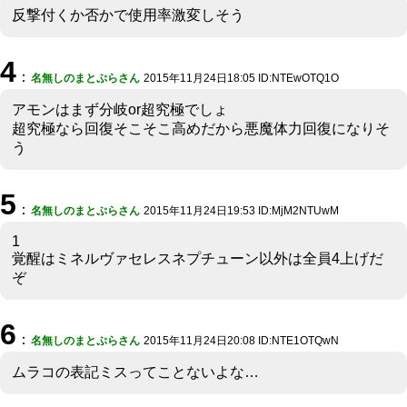
反撃付くか否かで使用率激変しそう
4
：
名無しのまとぷらさん
2015年11月24日18:05 ID:NTEwOTQ1O
アモンはまず分岐or超究極でしょ
超究極なら回復そこそこ高めだから悪魔体力回復になりそ
う
5
：
名無しのまとぷらさん
2015年11月24日19:53 ID:MjM2NTUwM
1
覚醒はミネルヴァセレスネプチューン以外は全員4上げだ
ぞ
6
：
名無しのまとぷらさん
2015年11月24日20:08 ID:NTE1OTQwN
ムラコの表記ミスってことないよな…