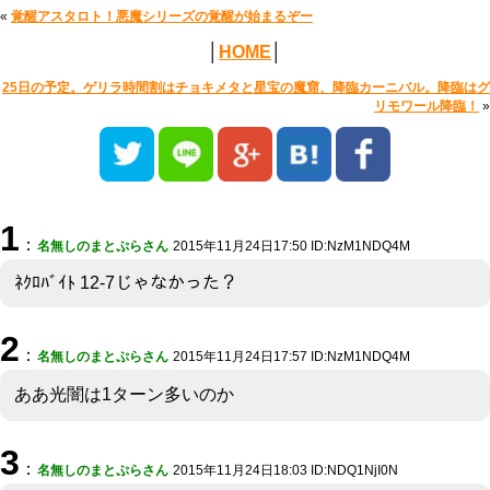
«
覚醒アスタロト！悪魔シリーズの覚醒が始まるぞー
│
HOME
│
25日の予定。ゲリラ時間割はチョキメタと星宝の魔窟、降臨カーニバル。降臨はグ
リモワール降臨！
»
1
：
名無しのまとぷらさん
2015年11月24日17:50 ID:NzM1NDQ4M
ﾈｸﾛﾊﾞｲﾄ 12-7じゃなかった？
2
：
名無しのまとぷらさん
2015年11月24日17:57 ID:NzM1NDQ4M
ああ光闇は1ターン多いのか
3
：
名無しのまとぷらさん
2015年11月24日18:03 ID:NDQ1NjI0N