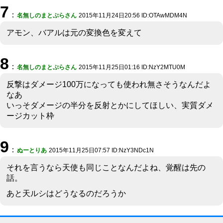
7
：
名無しのまとぷらさん
2015年11月24日20:56 ID:OTAwMDM4N
アモン、バアルは元の変換色を変えて
8
：
名無しのまとぷらさん
2015年11月25日01:16 ID:NzY2MTU0M
反撃はダメージ100万になっても使われ無さそうなんだよ
なあ
いっそダメージの半分を反射とかにしてほしい、実質ダメ
ージカット枠
9
：
ぬーとりあ
2015年11月25日07:57 ID:NzY3NDc1N
それを言うなら天使も同じことなんだよね、覚醒は先の
話。
あと天ルシはどうなるのだろうか